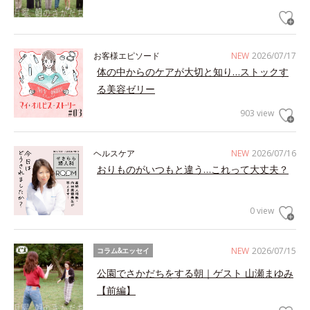
お客様エピソード
NEW
2026/07/17
体の中からのケアが大切と知り…ストックす
る美容ゼリー
903 view
ヘルスケア
NEW
2026/07/16
おりものがいつもと違う…これって大丈夫？
0 view
NEW
2026/07/15
コラム&エッセイ
公園でさかだちをする朝｜ゲスト 山瀬まゆみ
【前編】