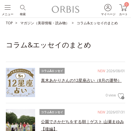
0
メニュー
検索
マイページ
カート
TOP
マガジン（美容情報・読み物）
コラム&エッセイのまとめ
コラム&エッセイのまとめ
NEW
2026/08/01
コラム&エッセイ
真木あかりさんの12星座占い（8月の運勢）
0 view
NEW
2026/07/31
コラム&エッセイ
公園でさかだちをする朝｜ゲスト 山瀬まゆみ
【後編】