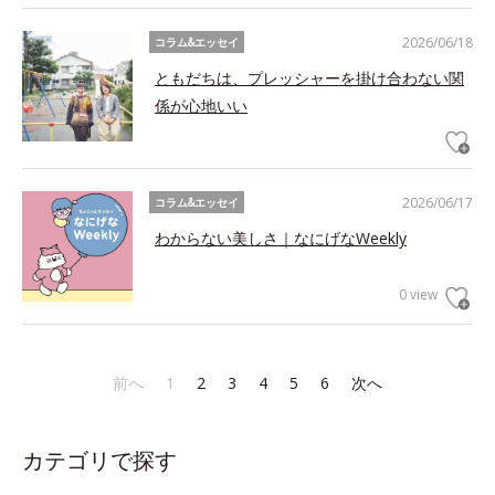
2026/06/18
コラム&エッセイ
ともだちは、プレッシャーを掛け合わない関
係が心地いい
2026/06/17
コラム&エッセイ
わからない美しさ｜なにげなWeekly
0 view
前へ
1
2
3
4
5
6
次へ
カテゴリで探す