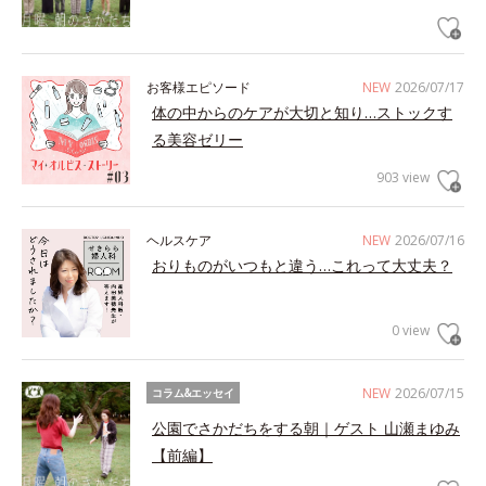
お客様エピソード
NEW
2026/07/17
体の中からのケアが大切と知り…ストックす
る美容ゼリー
903 view
ヘルスケア
NEW
2026/07/16
おりものがいつもと違う…これって大丈夫？
0 view
NEW
2026/07/15
コラム&エッセイ
公園でさかだちをする朝｜ゲスト 山瀬まゆみ
【前編】