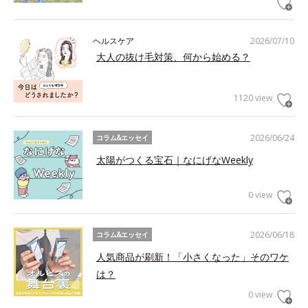
ヘルスケア
2026/07/10
大人の抜け毛対策、何から始める？
1120 view
2026/06/24
コラム&エッセイ
太陽がつくる宝石｜なにげなWeekly
0 view
2026/06/18
コラム&エッセイ
人気商品が刷新！「小さくなった」そのワケ
は？
0 view