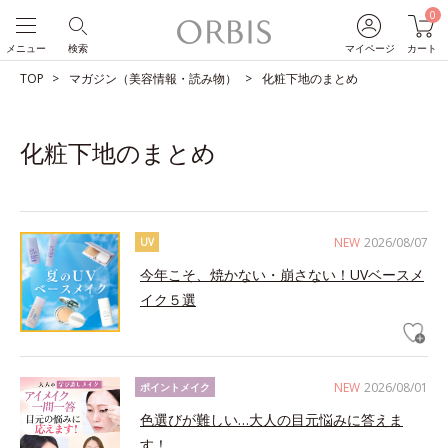
0
メニュー
検索
マイページ
カート
TOP
マガジン（美容情報・読み物）
化粧下地のまとめ
化粧下地のまとめ
NEW
2026/08/07
UV
今年こそ、焼かない・崩さない！UVベースメ
イク５選
NEW
2026/08/01
ポイントメイク
色選びが難しい…大人の目元悩みに答えま
す！