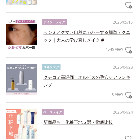
2026/05/15
ポイントメイク
＜シミとクマ＞自然にカバーする簡単テクニ
ック｜大人の学び直しメイク #
4549 view
2026/04/28
スキンケア
クチコミ高評価！オルビスの毛穴ケアランキ
ング
0 view
2026/04/24
ベースメイク
新商品も！化粧下地５選・徹底比較