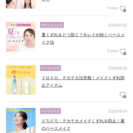
0 view
2026/07/02
ポイントメイク
夏くずれをどう防ぐ？キレイが続くベースメ
イク法
0 view
2026/06/30
ベースメイク
ドロドロ、テカテカ注意報！メイクくずれ防
止アイテム
2026/06/29
ベースメイク
どろどろ・テカテカメイクくずれを防止！夏
のベースメイク