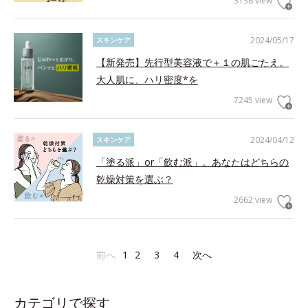
3138 view
2024/05/17
スキンケア
【新発売】先行型美容液で＋１の肌ごたえ。
大人肌に、ハリ密度*を
7245 view
2024/04/12
スキンケア
「塗る派」or「飲む派」。あなたはどちらの
乾燥対策を選ぶ？
2662 view
前へ
1
2
3
4
次へ
カテゴリで探す