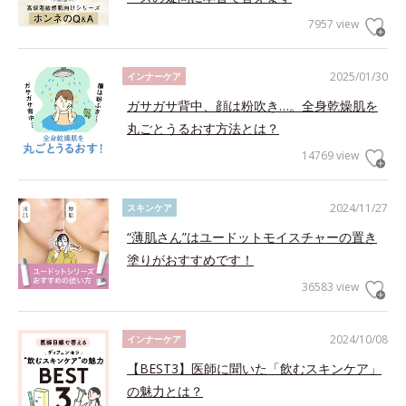
7957 view
2025/01/30
インナーケア
ガサガサ背中、顔は粉吹き…。全身乾燥肌を
丸ごとうるおす方法とは？
14769 view
2024/11/27
スキンケア
“薄肌さん”はユードットモイスチャーの置き
塗りがおすすめです！
36583 view
2024/10/08
インナーケア
【BEST3】医師に聞いた「飲むスキンケア」
の魅力とは？