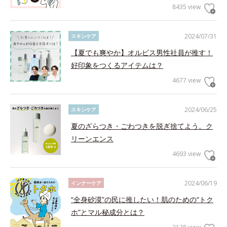
8435 view
2024/07/31
スキンケア
【夏でも爽やか】オルビス男性社員が推す！
好印象をつくるアイテムは？
4677 view
2024/06/25
スキンケア
夏のざらつき・ごわつきを脱ぎ捨てよう。ク
リーンエンス
4693 view
2024/06/19
インナーケア
“全身砂漠”の民に推したい！肌のための“トク
ホ”とマル秘成分とは？