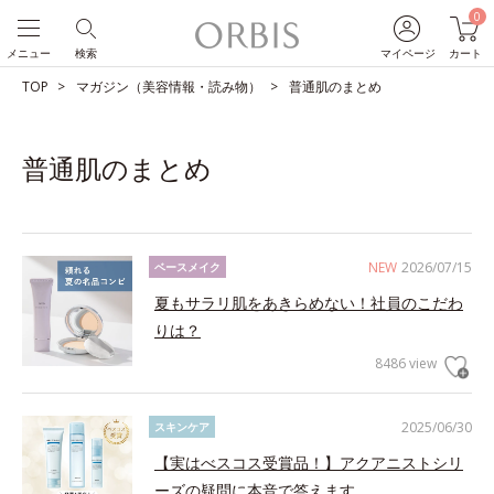
0
メニュー
検索
マイページ
カート
TOP
マガジン（美容情報・読み物）
普通肌のまとめ
普通肌のまとめ
NEW
2026/07/15
ベースメイク
夏もサラリ肌をあきらめない！社員のこだわ
りは？
8486 view
2025/06/30
スキンケア
【実はべスコス受賞品！】アクアニストシリ
ーズの疑問に本音で答えます