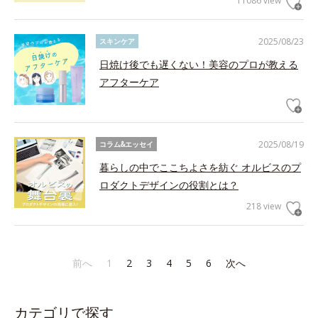
11086 view
2025/08/23
スキンケア
日焼け後でも遅くない！美容のプロが教える
アフターケア
2025/08/19
コラム&エッセイ
暮らしの中でここちよさを紡ぐ オルビスのプ
ロダクトデザインの役割とは？
218 view
前へ
1
2
3
4
5
6
次へ
カテゴリで探す