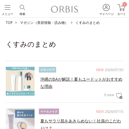
0
メニュー
検索
マイページ
カート
TOP
マガジン（美容情報・読み物）
くすみのまとめ
くすみのまとめ
NEW
2026/07/30
スキンケア
沖縄のBAが解説！夏もユードットがおすすめ
な理由
0 view
NEW
2026/07/15
ベースメイク
夏もサラリ肌をあきらめない！社員のこだわ
りは？