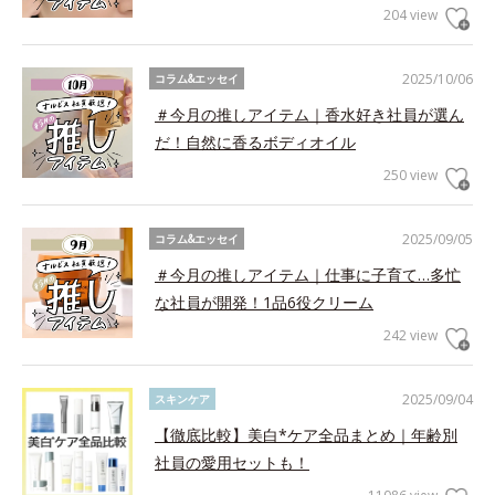
204 view
2025/10/06
コラム&エッセイ
＃今月の推しアイテム｜香水好き社員が選ん
だ！自然に香るボディオイル
250 view
2025/09/05
コラム&エッセイ
＃今月の推しアイテム｜仕事に子育て…多忙
な社員が開発！1品6役クリーム
242 view
2025/09/04
スキンケア
【徹底比較】美白*ケア全品まとめ｜年齢別
社員の愛用セットも！