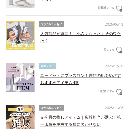
8486 view
2026/06/18
コラム&エッセイ
人気商品が刷新！「小さくなった」そのワケ
は？
0 view
2025/12/18
スキンケア
ユードットにプラスワン！理想の肌をめざす
おすすめアイテム4選
1828 view
2025/11/06
コラム&エッセイ
＃今月の推しアイテム｜広報担当が選ぶ！第
一印象を左右する眉に欠かせない