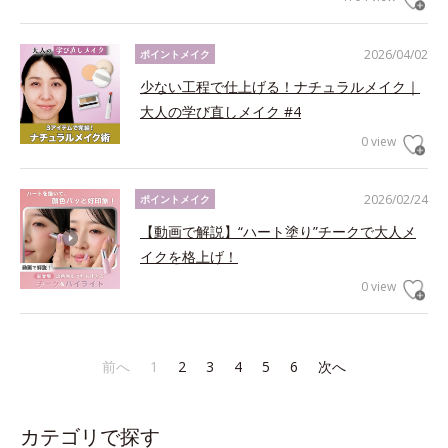
2026/04/02
ポイントメイク
少ない工程で仕上げる！ナチュラルメイク｜
大人の学び直しメイク #4
0 view
2026/02/24
ポイントメイク
【動画で解説】“ハート塗り”チークで大人メ
イクを格上げ！
0 view
前へ
1
2
3
4
5
6
次へ
カテゴリで探す