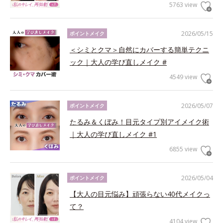
5763 view
2026/05/15
ポイントメイク
＜シミとクマ＞自然にカバーする簡単テクニ
ック｜大人の学び直しメイク #
4549 view
2026/05/07
ポイントメイク
たるみ＆くぼみ！目元タイプ別アイメイク術
｜大人の学び直しメイク #1
6855 view
2026/05/04
ポイントメイク
【大人の目元悩み】頑張らない40代メイクっ
て？
4104 view