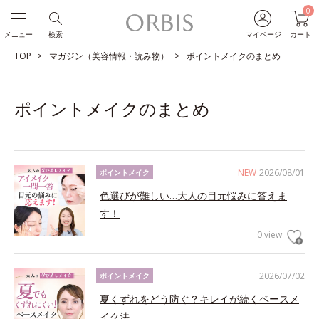
0
メニュー
検索
マイページ
カート
TOP
マガジン（美容情報・読み物）
ポイントメイクのまとめ
ポイントメイクのまとめ
NEW
2026/08/01
ポイントメイク
色選びが難しい…大人の目元悩みに答えま
す！
0 view
2026/07/02
ポイントメイク
夏くずれをどう防ぐ？キレイが続くベースメ
イク法