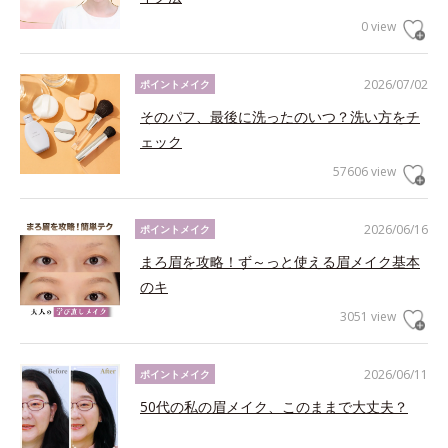
0 view
2026/07/02
ポイントメイク
そのパフ、最後に洗ったのいつ？洗い方をチ
ェック
57606 view
2026/06/16
ポイントメイク
まろ眉を攻略！ず～っと使える眉メイク基本
のキ
3051 view
2026/06/11
ポイントメイク
50代の私の眉メイク、このままで大丈夫？