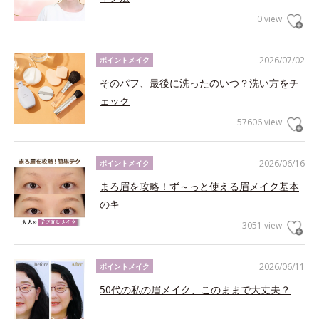
0 view
2026/07/02
ポイントメイク
そのパフ、最後に洗ったのいつ？洗い方をチ
ェック
57606 view
2026/06/16
ポイントメイク
まろ眉を攻略！ず～っと使える眉メイク基本
のキ
3051 view
2026/06/11
ポイントメイク
50代の私の眉メイク、このままで大丈夫？