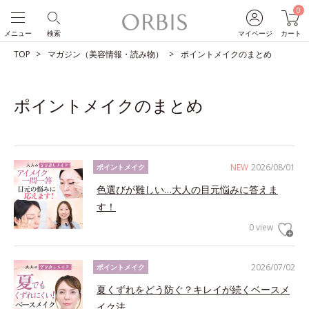
0
メニュー
検索
マイページ
カート
TOP
マガジン（美容情報・読み物）
ポイントメイクのまとめ
ポイントメイクのまとめ
NEW
2026/08/01
ポイントメイク
色選びが難しい…大人の目元悩みに答えま
す！
0 view
2026/07/02
ポイントメイク
夏くずれをどう防ぐ？キレイが続くベースメ
イク法