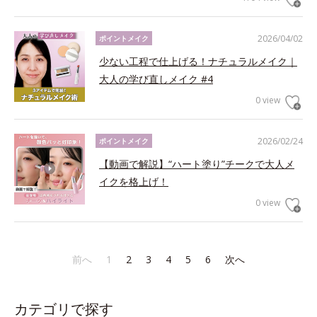
2026/04/02
ポイントメイク
少ない工程で仕上げる！ナチュラルメイク｜
大人の学び直しメイク #4
0 view
2026/02/24
ポイントメイク
【動画で解説】“ハート塗り”チークで大人メ
イクを格上げ！
0 view
前へ
1
2
3
4
5
6
次へ
カテゴリで探す