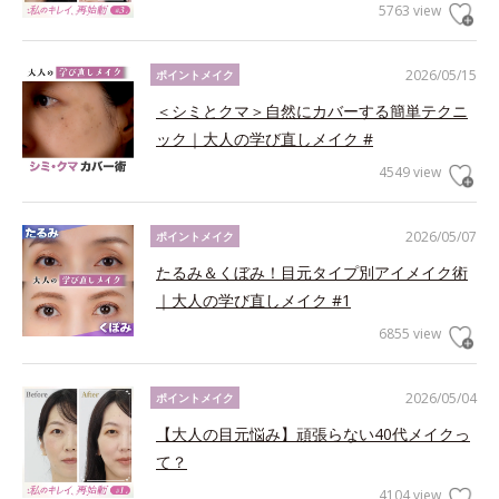
5763 view
2026/05/15
ポイントメイク
＜シミとクマ＞自然にカバーする簡単テクニ
ック｜大人の学び直しメイク #
4549 view
2026/05/07
ポイントメイク
たるみ＆くぼみ！目元タイプ別アイメイク術
｜大人の学び直しメイク #1
6855 view
2026/05/04
ポイントメイク
【大人の目元悩み】頑張らない40代メイクっ
て？
4104 view