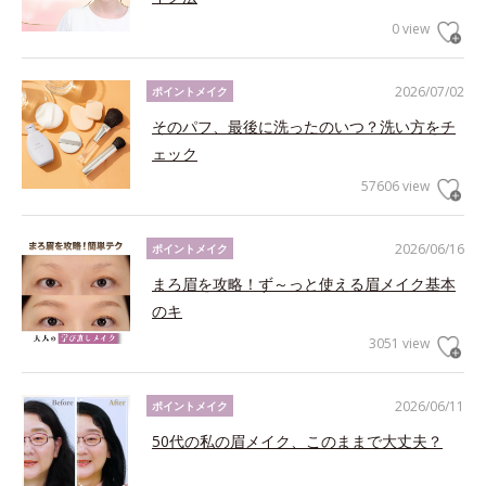
0 view
2026/07/02
ポイントメイク
そのパフ、最後に洗ったのいつ？洗い方をチ
ェック
57606 view
2026/06/16
ポイントメイク
まろ眉を攻略！ず～っと使える眉メイク基本
のキ
3051 view
2026/06/11
ポイントメイク
50代の私の眉メイク、このままで大丈夫？