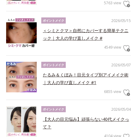
5763 view
2026/05/15
ポイントメイク
＜シミとクマ＞自然にカバーする簡単テクニ
ック｜大人の学び直しメイク #
4549 view
2026/05/07
ポイントメイク
たるみ＆くぼみ！目元タイプ別アイメイク術
｜大人の学び直しメイク #1
6855 view
2026/05/04
ポイントメイク
【大人の目元悩み】頑張らない40代メイクっ
て？
4104 view