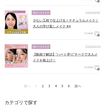
2026/04/02
ポイントメイク
少ない工程で仕上げる！ナチュラルメイク｜
大人の学び直しメイク #4
0 view
2026/02/24
ポイントメイク
【動画で解説】“ハート塗り”チークで大人メ
イクを格上げ！
0 view
前へ
1
2
3
4
5
6
次へ
カテゴリで探す