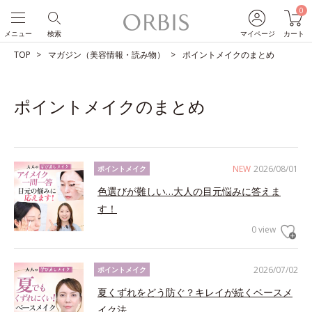
0
メニュー
検索
マイページ
カート
TOP
マガジン（美容情報・読み物）
ポイントメイクのまとめ
ポイントメイクのまとめ
NEW
2026/08/01
ポイントメイク
色選びが難しい…大人の目元悩みに答えま
す！
0 view
2026/07/02
ポイントメイク
夏くずれをどう防ぐ？キレイが続くベースメ
イク法