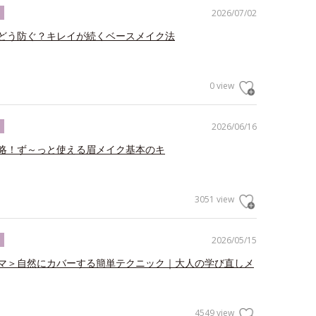
2026/07/02
ク
どう防ぐ？キレイが続くベースメイク法
0 view
2026/06/16
ク
略！ず～っと使える眉メイク基本のキ
3051 view
2026/05/15
ク
マ＞自然にカバーする簡単テクニック｜大人の学び直しメ
4549 view