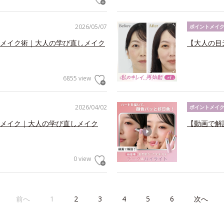
2026/05/07
ポイントメイ
メイク術｜大人の学び直しメイク
【大人の目
6855 view
2026/04/02
ポイントメイ
メイク｜大人の学び直しメイク
【動画で解
0 view
前へ
1
2
3
4
5
6
次へ