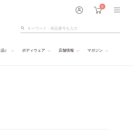
0
検
索
食品）
ボディウェア
店舗情報
マガジン