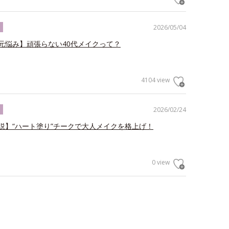
2026/05/04
ク
元悩み】頑張らない40代メイクって？
4104 view
2026/02/24
ク
説】“ハート塗り”チークで大人メイクを格上げ！
0 view