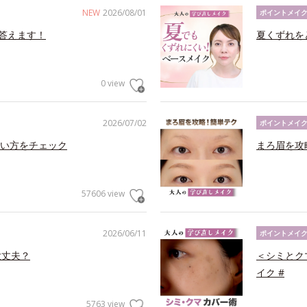
NEW
2026/08/01
ポイントメイ
答えます！
夏くずれを
0 view
2026/07/02
ポイントメイ
い方をチェック
まろ眉を攻
57606 view
2026/06/11
ポイントメイ
大丈夫？
＜シミとク
イク #
5763 view