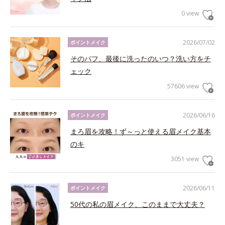
0 view
2026/07/02
ポイントメイク
そのパフ、最後に洗ったのいつ？洗い方をチ
ェック
57606 view
2026/06/16
ポイントメイク
まろ眉を攻略！ず～っと使える眉メイク基本
のキ
3051 view
2026/06/11
ポイントメイク
50代の私の眉メイク、このままで大丈夫？