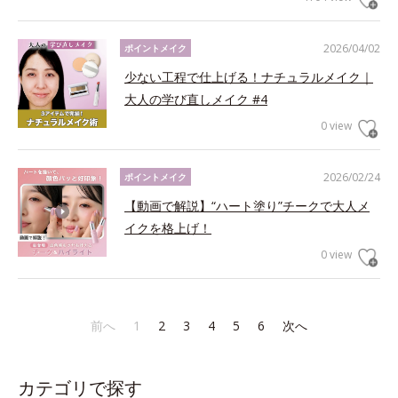
2026/04/02
ポイントメイク
少ない工程で仕上げる！ナチュラルメイク｜
大人の学び直しメイク #4
0 view
2026/02/24
ポイントメイク
【動画で解説】“ハート塗り”チークで大人メ
イクを格上げ！
0 view
前へ
1
2
3
4
5
6
次へ
カテゴリで探す