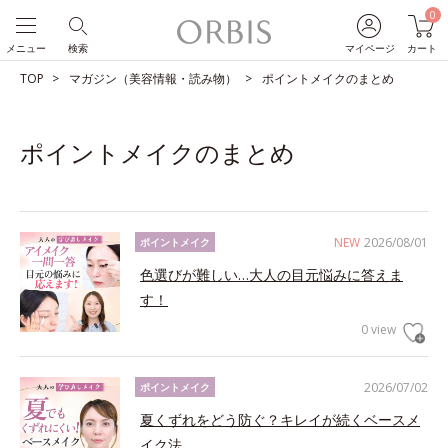
0
メニュー
検索
マイページ
カート
TOP
マガジン（美容情報・読み物）
ポイントメイクのまとめ
ポイントメイクのまとめ
NEW
2026/08/01
ポイントメイク
色選びが難しい…大人の目元悩みに答えま
す！
0 view
2026/07/02
ポイントメイク
夏くずれをどう防ぐ？キレイが続くベースメ
イク法