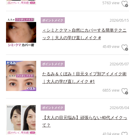
5763 view
2026/05/15
ポイントメイク
＜シミとクマ＞自然にカバーする簡単テクニ
ック｜大人の学び直しメイク #
4549 view
2026/05/07
ポイントメイク
たるみ＆くぼみ！目元タイプ別アイメイク術
｜大人の学び直しメイク #1
6855 view
2026/05/04
ポイントメイク
【大人の目元悩み】頑張らない40代メイクっ
て？
4104 view