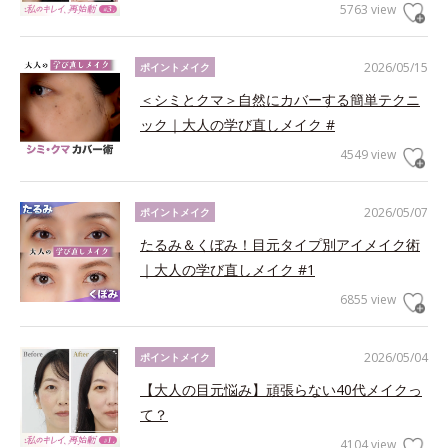
5763 view
2026/05/15
ポイントメイク
＜シミとクマ＞自然にカバーする簡単テクニ
ック｜大人の学び直しメイク #
4549 view
2026/05/07
ポイントメイク
たるみ＆くぼみ！目元タイプ別アイメイク術
｜大人の学び直しメイク #1
6855 view
2026/05/04
ポイントメイク
【大人の目元悩み】頑張らない40代メイクっ
て？
4104 view