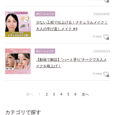
2026/04/02
ポイントメイク
少ない工程で仕上げる！ナチュラルメイク｜
大人の学び直しメイク #4
0 view
2026/02/24
ポイントメイク
【動画で解説】“ハート塗り”チークで大人メ
イクを格上げ！
0 view
前へ
1
2
3
4
5
6
次へ
カテゴリで探す