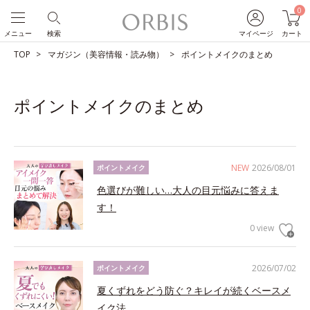
0
メニュー
検索
マイページ
カート
TOP
マガジン（美容情報・読み物）
ポイントメイクのまとめ
ポイントメイクのまとめ
NEW
2026/08/01
ポイントメイク
色選びが難しい…大人の目元悩みに答えま
す！
0 view
2026/07/02
ポイントメイク
夏くずれをどう防ぐ？キレイが続くベースメ
イク法