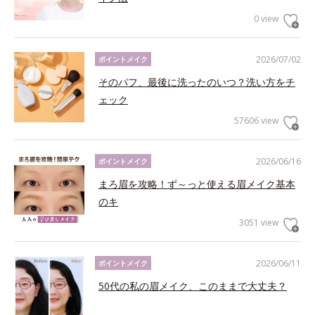
0 view
2026/07/02
ポイントメイク
そのパフ、最後に洗ったのいつ？洗い方をチ
ェック
57606 view
2026/06/16
ポイントメイク
まろ眉を攻略！ず～っと使える眉メイク基本
のキ
3051 view
2026/06/11
ポイントメイク
50代の私の眉メイク、このままで大丈夫？