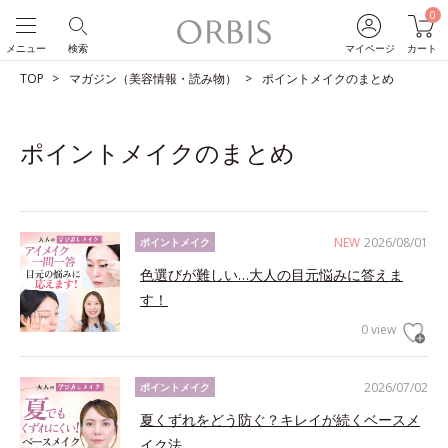
0
メニュー
検索
マイページ
カート
TOP
マガジン（美容情報・読み物）
ポイントメイクのまとめ
ポイントメイクのまとめ
NEW
2026/08/01
ポイントメイク
色選びが難しい…大人の目元悩みに答えま
す！
0 view
2026/07/02
ポイントメイク
夏くずれをどう防ぐ？キレイが続くベースメ
イク法