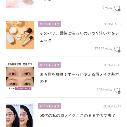
0 view
2026/07/02
ポイントメイク
そのパフ、最後に洗ったのいつ？洗い方をチ
ェック
57606 view
2026/06/16
ポイントメイク
まろ眉を攻略！ず～っと使える眉メイク基本
のキ
3051 view
2026/06/11
ポイントメイク
50代の私の眉メイク、このままで大丈夫？