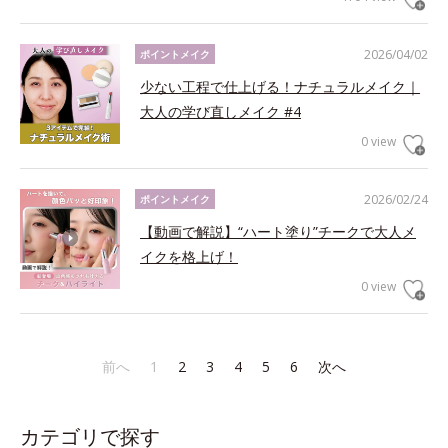
2026/04/02
ポイントメイク
少ない工程で仕上げる！ナチュラルメイク｜
大人の学び直しメイク #4
0 view
2026/02/24
ポイントメイク
【動画で解説】“ハート塗り”チークで大人メ
イクを格上げ！
0 view
前へ
1
2
3
4
5
6
次へ
カテゴリで探す