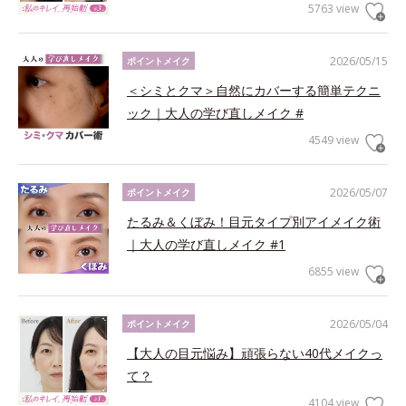
5763 view
2026/05/15
ポイントメイク
＜シミとクマ＞自然にカバーする簡単テクニ
ック｜大人の学び直しメイク #
4549 view
2026/05/07
ポイントメイク
たるみ＆くぼみ！目元タイプ別アイメイク術
｜大人の学び直しメイク #1
6855 view
2026/05/04
ポイントメイク
【大人の目元悩み】頑張らない40代メイクっ
て？
4104 view