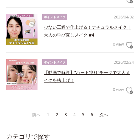
2026/04/02
ポイントメイク
少ない工程で仕上げる！ナチュラルメイク｜
大人の学び直しメイク #4
0 view
2026/02/24
ポイントメイク
【動画で解説】“ハート塗り”チークで大人メ
イクを格上げ！
0 view
前へ
1
2
3
4
5
6
次へ
カテゴリで探す