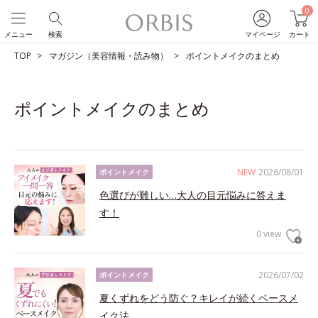
0
メニュー
検索
マイページ
カート
TOP
マガジン（美容情報・読み物）
ポイントメイクのまとめ
ポイントメイクのまとめ
NEW
2026/08/01
ポイントメイク
色選びが難しい…大人の目元悩みに答えま
す！
0 view
2026/07/02
ポイントメイク
夏くずれをどう防ぐ？キレイが続くベースメ
イク法