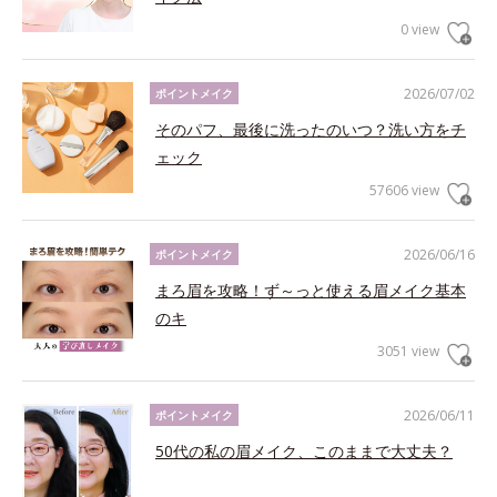
0 view
2026/07/02
ポイントメイク
そのパフ、最後に洗ったのいつ？洗い方をチ
ェック
57606 view
2026/06/16
ポイントメイク
まろ眉を攻略！ず～っと使える眉メイク基本
のキ
3051 view
2026/06/11
ポイントメイク
50代の私の眉メイク、このままで大丈夫？