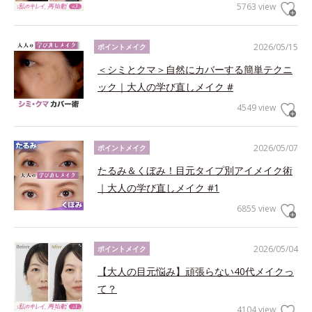
5763 view
2026/05/15
ポイントメイク
＜シミとクマ＞自然にカバーする簡単テクニ
ック｜大人の学び直しメイク #
4549 view
2026/05/07
ポイントメイク
たるみ＆くぼみ！目元タイプ別アイメイク術
｜大人の学び直しメイク #1
6855 view
2026/05/04
ポイントメイク
【大人の目元悩み】頑張らない40代メイクっ
て？
4104 view