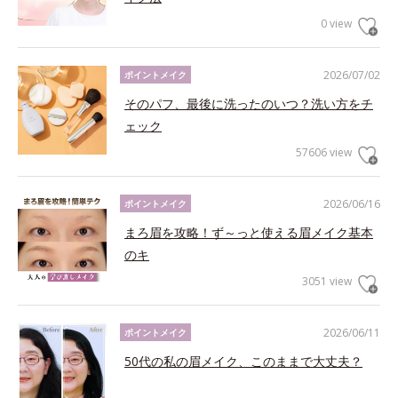
0 view
2026/07/02
ポイントメイク
そのパフ、最後に洗ったのいつ？洗い方をチ
ェック
57606 view
2026/06/16
ポイントメイク
まろ眉を攻略！ず～っと使える眉メイク基本
のキ
3051 view
2026/06/11
ポイントメイク
50代の私の眉メイク、このままで大丈夫？