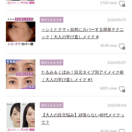
5763 view
2026/05/15
ポイントメイク
＜シミとクマ＞自然にカバーする簡単テクニ
ック｜大人の学び直しメイク #
4549 view
2026/05/07
ポイントメイク
たるみ＆くぼみ！目元タイプ別アイメイク術
｜大人の学び直しメイク #1
6855 view
2026/05/04
ポイントメイク
【大人の目元悩み】頑張らない40代メイクっ
て？
4104 view