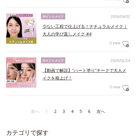
2026/04/02
ポイントメイク
少ない工程で仕上げる！ナチュラルメイク｜
大人の学び直しメイク #4
0 view
2026/02/24
ポイントメイク
【動画で解説】“ハート塗り”チークで大人メ
イクを格上げ！
0 view
前へ
1
2
3
4
5
6
次へ
カテゴリで探す