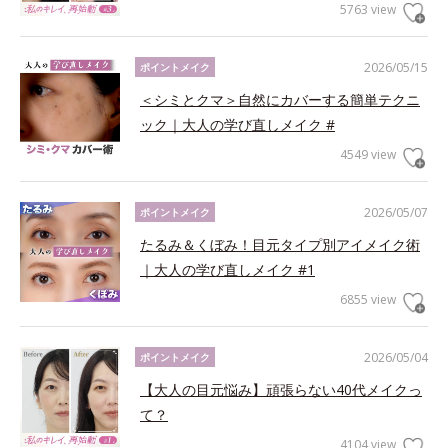
5763 view
2026/05/15
ポイントメイク
＜シミとクマ＞自然にカバーする簡単テクニ
ック｜大人の学び直しメイク #
4549 view
2026/05/07
ポイントメイク
たるみ＆くぼみ！目元タイプ別アイメイク術
｜大人の学び直しメイク #1
6855 view
2026/05/04
ポイントメイク
【大人の目元悩み】頑張らない40代メイクっ
て？
4104 view