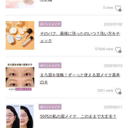
0 view
2026/07/02
ポイントメイク
そのパフ、最後に洗ったのいつ？洗い方をチ
ェック
57606 view
2026/06/16
ポイントメイク
まろ眉を攻略！ず～っと使える眉メイク基本
のキ
3051 view
2026/06/11
ポイントメイク
50代の私の眉メイク、このままで大丈夫？