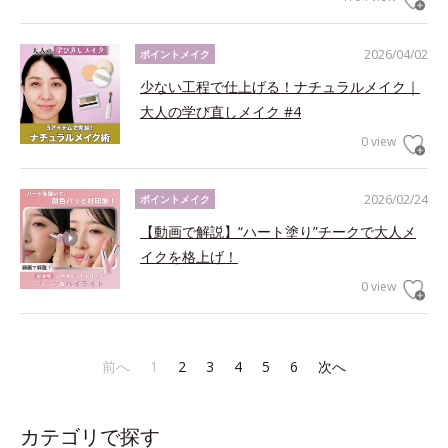
2026/04/02
ポイントメイク
少ない工程で仕上げる！ナチュラルメイク｜
大人の学び直しメイク #4
0 view
2026/02/24
ポイントメイク
【動画で解説】“ハート塗り”チークで大人メ
イクを格上げ！
0 view
前へ
1
2
3
4
5
6
次へ
カテゴリで探す