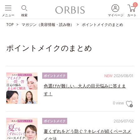
0
メニュー
検索
マイページ
カート
TOP
マガジン（美容情報・読み物）
ポイントメイクのまとめ
ポイントメイクのまとめ
NEW
2026/08/01
ポイントメイク
色選びが難しい…大人の目元悩みに答えま
す！
0 view
2026/07/02
ポイントメイク
夏くずれをどう防ぐ？キレイが続くベースメ
イク法