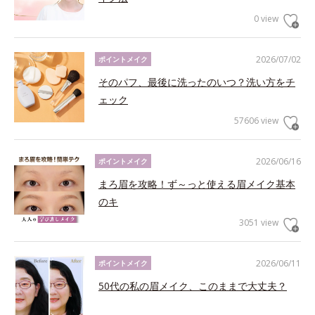
0 view
2026/07/02
ポイントメイク
そのパフ、最後に洗ったのいつ？洗い方をチ
ェック
57606 view
2026/06/16
ポイントメイク
まろ眉を攻略！ず～っと使える眉メイク基本
のキ
3051 view
2026/06/11
ポイントメイク
50代の私の眉メイク、このままで大丈夫？