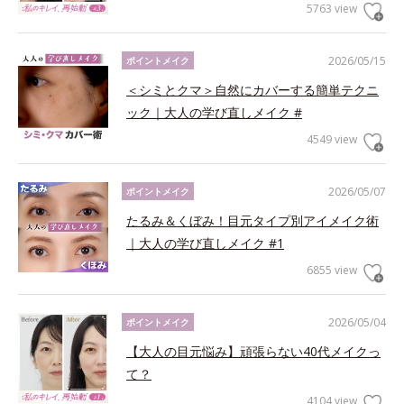
5763 view
2026/05/15
ポイントメイク
＜シミとクマ＞自然にカバーする簡単テクニ
ック｜大人の学び直しメイク #
4549 view
2026/05/07
ポイントメイク
たるみ＆くぼみ！目元タイプ別アイメイク術
｜大人の学び直しメイク #1
6855 view
2026/05/04
ポイントメイク
【大人の目元悩み】頑張らない40代メイクっ
て？
4104 view