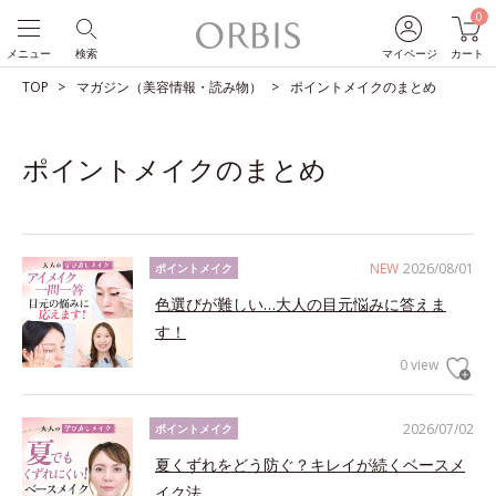
0
メニュー
検索
マイページ
カート
TOP
マガジン（美容情報・読み物）
ポイントメイクのまとめ
ポイントメイクのまとめ
NEW
2026/08/01
ポイントメイク
色選びが難しい…大人の目元悩みに答えま
す！
0 view
2026/07/02
ポイントメイク
夏くずれをどう防ぐ？キレイが続くベースメ
イク法