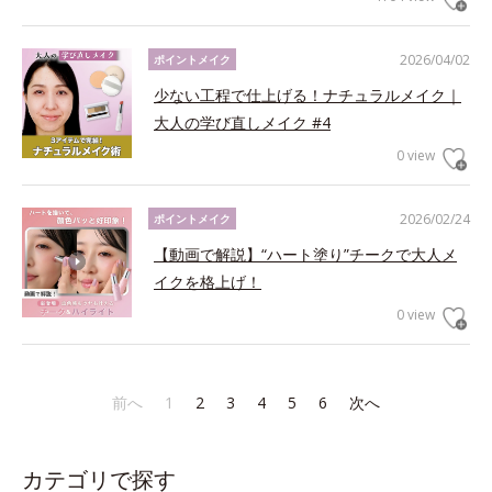
2026/04/02
ポイントメイク
少ない工程で仕上げる！ナチュラルメイク｜
大人の学び直しメイク #4
0 view
2026/02/24
ポイントメイク
【動画で解説】“ハート塗り”チークで大人メ
イクを格上げ！
0 view
前へ
1
2
3
4
5
6
次へ
カテゴリで探す