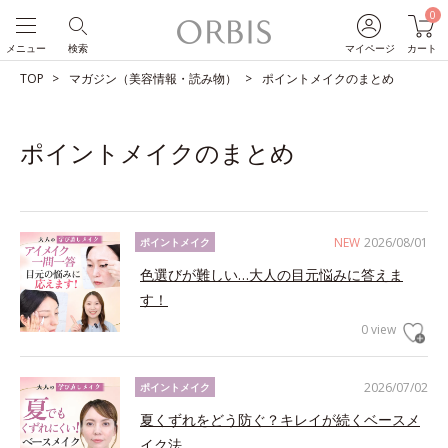
0
メニュー
検索
マイページ
カート
TOP
マガジン（美容情報・読み物）
ポイントメイクのまとめ
ポイントメイクのまとめ
NEW
2026/08/01
ポイントメイク
色選びが難しい…大人の目元悩みに答えま
す！
0 view
2026/07/02
ポイントメイク
夏くずれをどう防ぐ？キレイが続くベースメ
イク法