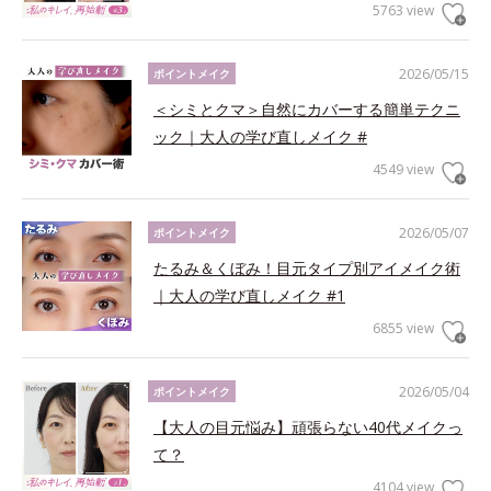
5763 view
2026/05/15
ポイントメイク
＜シミとクマ＞自然にカバーする簡単テクニ
ック｜大人の学び直しメイク #
4549 view
2026/05/07
ポイントメイク
たるみ＆くぼみ！目元タイプ別アイメイク術
｜大人の学び直しメイク #1
6855 view
2026/05/04
ポイントメイク
【大人の目元悩み】頑張らない40代メイクっ
て？
4104 view