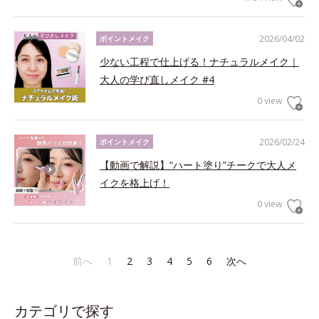
2026/04/02
ポイントメイク
少ない工程で仕上げる！ナチュラルメイク｜
大人の学び直しメイク #4
0 view
2026/02/24
ポイントメイク
【動画で解説】“ハート塗り”チークで大人メ
イクを格上げ！
0 view
前へ
1
2
3
4
5
6
次へ
カテゴリで探す