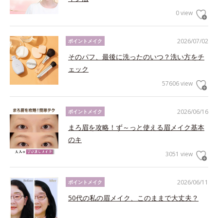
0 view
2026/07/02
ポイントメイク
そのパフ、最後に洗ったのいつ？洗い方をチ
ェック
57606 view
2026/06/16
ポイントメイク
まろ眉を攻略！ず～っと使える眉メイク基本
のキ
3051 view
2026/06/11
ポイントメイク
50代の私の眉メイク、このままで大丈夫？