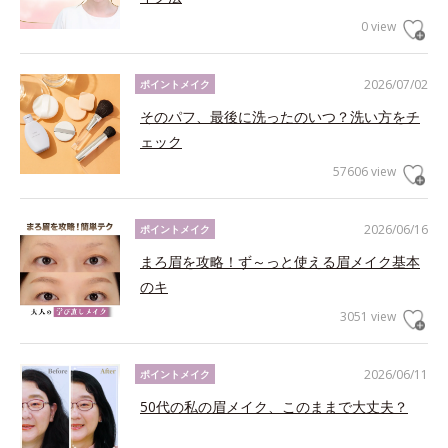
0 view
2026/07/02
ポイントメイク
そのパフ、最後に洗ったのいつ？洗い方をチ
ェック
57606 view
2026/06/16
ポイントメイク
まろ眉を攻略！ず～っと使える眉メイク基本
のキ
3051 view
2026/06/11
ポイントメイク
50代の私の眉メイク、このままで大丈夫？