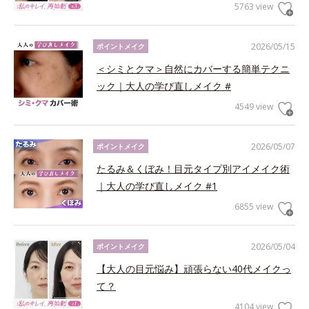
5763 view
2026/05/15
ポイントメイク
＜シミとクマ＞自然にカバーする簡単テクニ
ック｜大人の学び直しメイク #
4549 view
2026/05/07
ポイントメイク
たるみ＆くぼみ！目元タイプ別アイメイク術
｜大人の学び直しメイク #1
6855 view
2026/05/04
ポイントメイク
【大人の目元悩み】頑張らない40代メイクっ
て？
4104 view