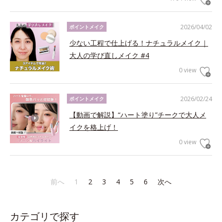
2026/04/02
ポイントメイク
少ない工程で仕上げる！ナチュラルメイク｜
大人の学び直しメイク #4
0 view
2026/02/24
ポイントメイク
【動画で解説】“ハート塗り”チークで大人メ
イクを格上げ！
0 view
前へ
1
2
3
4
5
6
次へ
カテゴリで探す