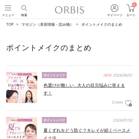
0
メニュー
検索
マイページ
カート
TOP
マガジン（美容情報・読み物）
ポイントメイクのまとめ
ポイントメイクのまとめ
NEW
2026/08/01
ポイントメイク
色選びが難しい…大人の目元悩みに答えま
す！
0 view
2026/07/02
ポイントメイク
夏くずれをどう防ぐ？キレイが続くベースメ
イク法