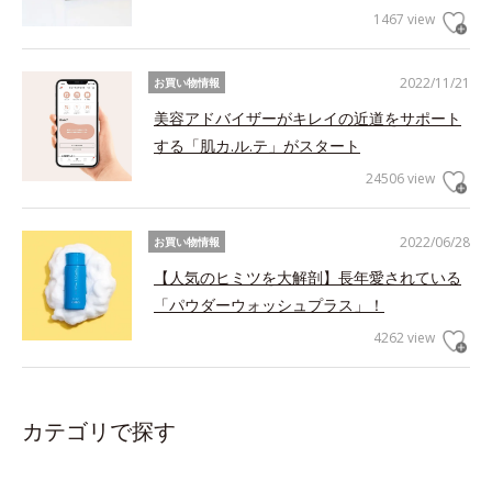
1467 view
2022/11/21
お買い物情報
美容アドバイザーがキレイの近道をサポート
する「肌カ.ル.テ」がスタート
24506 view
2022/06/28
お買い物情報
【人気のヒミツを大解剖】長年愛されている
「パウダーウォッシュプラス」！
4262 view
カテゴリで探す