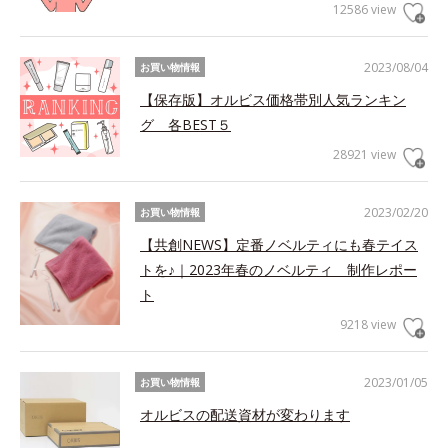
12586 view
2023/08/04
お買い物情報
【保存版】オルビス価格帯別人気ランキン
グ 各BEST５
28921 view
2023/02/20
お買い物情報
【共創NEWS】定番ノベルティにも春テイス
トを♪｜2023年春のノベルティ 制作レポー
ト
9218 view
2023/01/05
お買い物情報
オルビスの配送資材が変わります