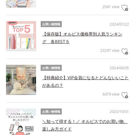
2041 view
2024/07/22
お買い物情報
【保存版】オルビス価格帯別人気ランキン
グ 各BEST５
23297 view
2024/06/05
お買い物情報
【特典紹介】VIP会員になるとどんないいこと
があるの？
6479 view
2023/10/01
お買い物情報
＼知って得する！／ オルビスでのお買い物、
楽しみ方ガイド