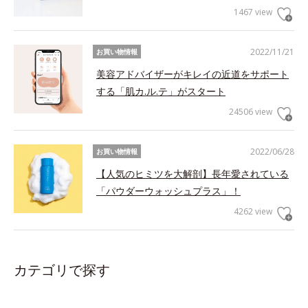
1467 view
2022/11/21
お買い物情報
美容アドバイザーがキレイの近道をサポート
する「肌カ.ル.テ」がスタート
24506 view
2022/06/28
お買い物情報
【人気のヒミツを大解剖】長年愛されている
「パウダーウォッシュプラス」！
4262 view
カテゴリで探す