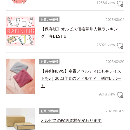
12586 view
2023/08/04
お買い物情報
【保存版】オルビス価格帯別人気ランキン
グ 各BEST５
28921 view
2023/02/20
お買い物情報
【共創NEWS】定番ノベルティにも春テイス
トを♪｜2023年春のノベルティ 制作レポー
ト
9218 view
2023/01/05
お買い物情報
オルビスの配送資材が変わります