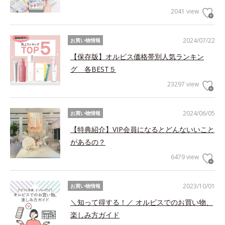
2041 view
2024/07/22
お買い物情報
【保存版】オルビス価格帯別人気ランキン
グ 各BEST５
23297 view
2024/06/05
お買い物情報
【特典紹介】VIP会員になるとどんないいこと
があるの？
6479 view
2023/10/01
お買い物情報
＼知って得する！／ オルビスでのお買い物、
楽しみ方ガイド