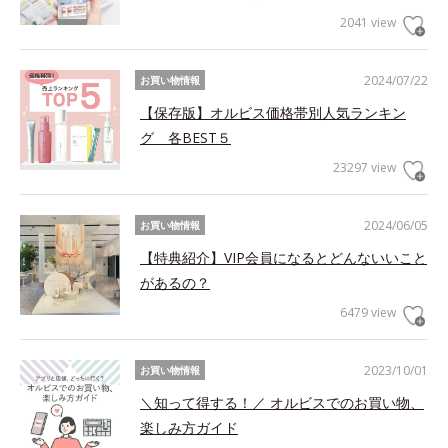
2041 view
2024/07/22
お買い物情報
【保存版】オルビス価格帯別人気ランキン
グ 各BEST５
23297 view
2024/06/05
お買い物情報
【特典紹介】VIP会員になるとどんないいこと
があるの？
6479 view
2023/10/01
お買い物情報
＼知って得する！／ オルビスでのお買い物、
楽しみ方ガイド