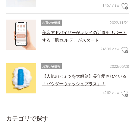
1467 view
2022/11/21
お買い物情報
美容アドバイザーがキレイの近道をサポート
する「肌カ.ル.テ」がスタート
24506 view
2022/06/28
お買い物情報
【人気のヒミツを大解剖】長年愛されている
「パウダーウォッシュプラス」！
4262 view
カテゴリで探す