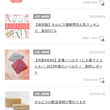
12586 view
2023/08/04
お買い物情報
【保存版】オルビス価格帯別人気ランキン
グ 各BEST５
28921 view
2023/02/20
お買い物情報
【共創NEWS】定番ノベルティにも春テイス
トを♪｜2023年春のノベルティ 制作レポー
ト
9218 view
2023/01/05
お買い物情報
オルビスの配送資材が変わります