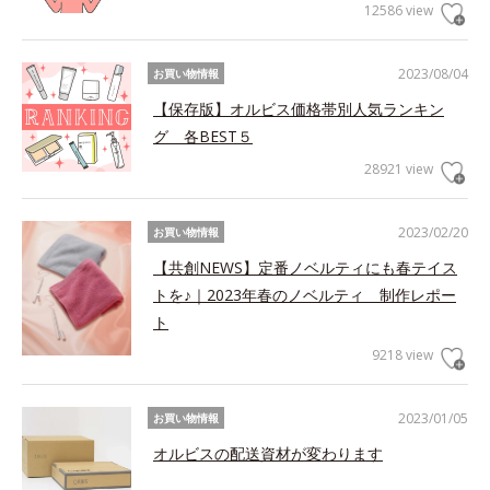
12586 view
2023/08/04
お買い物情報
【保存版】オルビス価格帯別人気ランキン
グ 各BEST５
28921 view
2023/02/20
お買い物情報
【共創NEWS】定番ノベルティにも春テイス
トを♪｜2023年春のノベルティ 制作レポー
ト
9218 view
2023/01/05
お買い物情報
オルビスの配送資材が変わります