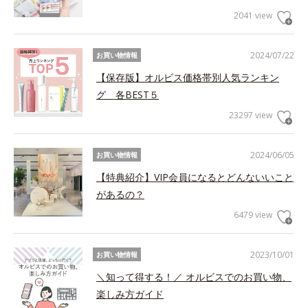
2041 view
2024/07/22
お買い物情報
【保存版】オルビス価格帯別人気ランキン
グ 各BEST５
23297 view
2024/06/05
お買い物情報
【特典紹介】VIP会員になるとどんないいこと
があるの？
6479 view
2023/10/01
お買い物情報
＼知って得する！／ オルビスでのお買い物、
楽しみ方ガイド