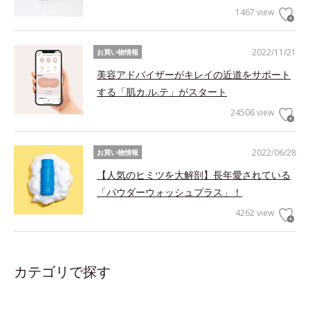
1467 view
2022/11/21
お買い物情報
美容アドバイザーがキレイの近道をサポート
する「肌カ.ル.テ」がスタート
24506 view
2022/06/28
お買い物情報
【人気のヒミツを大解剖】長年愛されている
「パウダーウォッシュプラス」！
4262 view
カテゴリで探す