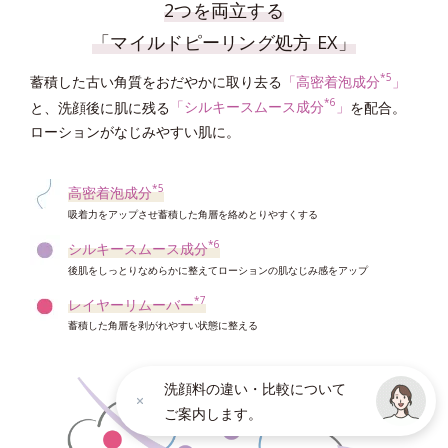
2つを両立する
「マイルドピーリング処方 EX」
*5
蓄積した古い角質をおだやかに取り去る
「高密着泡成分
」
*6
と、洗顔後に肌に残る
「シルキースムース成分
」
を配合。
ローションがなじみやすい肌に。
*5
高密着泡成分
吸着力をアップさせ蓄積した角層を絡めとりやすくする
*6
シルキースムース成分
後肌をしっとりなめらかに整えてローションの肌なじみ感をアップ
*7
レイヤーリムーバー
蓄積した角層を剥がれやすい状態に整える
洗顔料の違い・比較について
ご案内します。