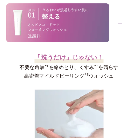
−
「洗うだけ」じゃない！
*1
*2
不要な角層
を絡めとり、くすみ
を晴らす
*3
高密着マイルドピーリング
ウォッシュ