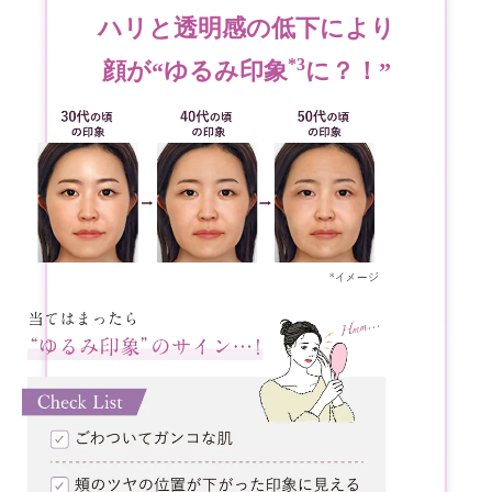
ハリと透明感の低下により
*3
顔が“ゆるみ印象
に？！”