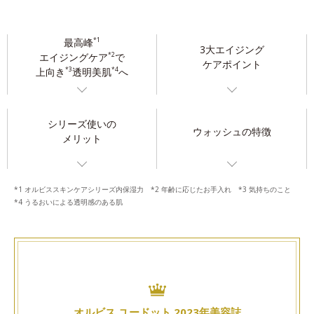
最高峰
*1
3大エイジング
エイジングケア
で
*2
ケアポイント
上向き
透明美肌
へ
*3
*4
シリーズ使いの
ウォッシュの特徴
メリット
*1 オルビススキンケアシリーズ内保湿力 *2 年齢に応じたお手入れ *3 気持ちのこと
*4 うるおいによる透明感のある肌
オルビス ユードット 2023年美容誌