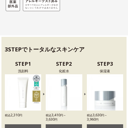
3STEPでトータルなスキンケア
STEP1
STEP2
STEP3
洗顔料
化粧水
保湿液
2,310
3,410
3,630
税込
円
税込
円～
税込
円～
3,630
3,960
円
円