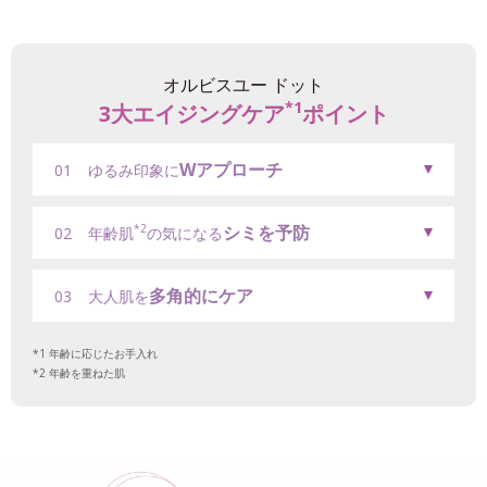
オルビスユー ドット
*1
3大エイジングケア
ポイント
Wアプローチ
01
ゆるみ印象に
シミを予防
*2
02
年齢肌
の気になる
多角的にケア
03
大人肌を
年齢に応じたお手入れ
年齢を重ねた肌