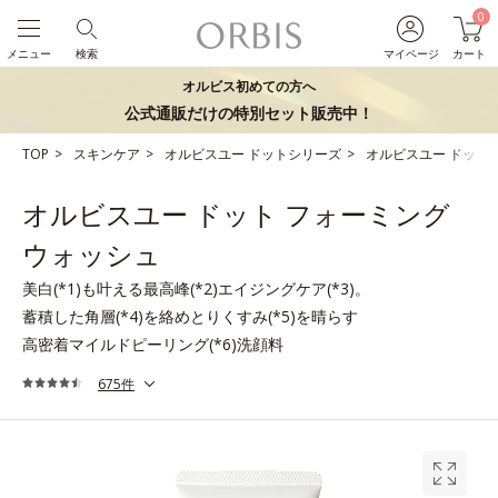
0
メニュー
検索
マイページ
カート
オルビス初めての方へ
公式通販だけの特別セット販売中！
TOP
スキンケア
オルビスユー ドットシリーズ
オルビスユー ドット
オルビスユー ドット フォーミング
ウォッシュ
美白(*1)も叶える最高峰(*2)エイジングケア(*3)。
蓄積した角層(*4)を絡めとりくすみ(*5)を晴らす
高密着マイルドピーリング(*6)洗顔料
675件