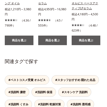
ング オイル
セラム
オルビス ベースアク
ティブLPセラム
税込1,210円～3,980
税込4,950円～16,980
円
円
税込4,180円～4,500
税
円
（4.36 /
（4.5 /
790件）
555件）
（4.48 /
623件）
商品を選ぶ
商品を選ぶ
商品を選ぶ
関連タグで探す
#ベストコスメ受賞 オルビス
#スタッフおすすめ 隠れた名品
#洗顔料 濃密
#洗顔料 保湿
#スキンケア 洗顔料
#洗顔料 くすみ
#洗顔料 乾燥対策
#洗顔料 透明感