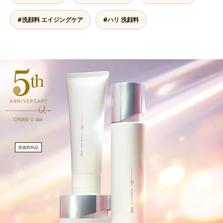
#洗顔料 エイジングケア
#ハリ 洗顔料
医薬部外品