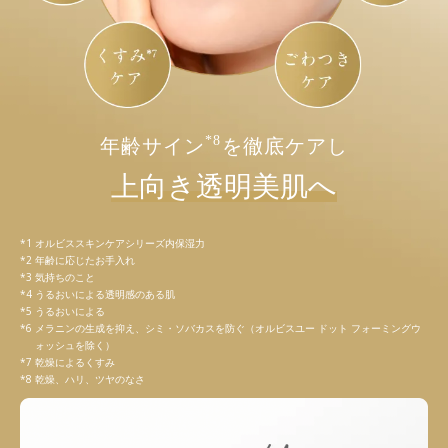
*8
年齢サイン
を徹底ケアし
上向き透明美肌へ
オルビススキンケアシリーズ内保湿力
年齢に応じたお手入れ
気持ちのこと
うるおいによる透明感のある肌
うるおいによる
メラニンの生成を抑え、シミ・ソバカスを防ぐ（オルビスユー ドット フォーミングウ
ォッシュを除く）
乾燥によるくすみ
乾燥、ハリ、ツヤのなさ