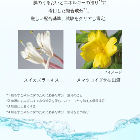
*4
肌のうるおいとエネルギーの巡り
に
*2
着目した複合成分
。
厳しい配合基準、試験をクリアし選定。
肌をすこやかに保つために必要な水分、油分のこと
角層のすみずみまで水分油分を保ち、ハリ・ツヤを与える保湿成分
乾燥によるくすみ
肌をすこやかに保つために必要な水分、油分などの巡り