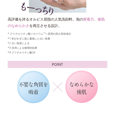
高評価を誇るオルビス屈指の人気洗顔料。泡の
密着力
、
後肌
のなめらかさ
を両立させる設計。
*4
* グリチルリチン酸ジカリウム
＝肌荒れ防止有効成分
*1 剥がれずに肌に蓄積した古い角層
*2 古い角質による
*3 洗浄による物理的効果
*4 グリチルリチン酸2K
POINT