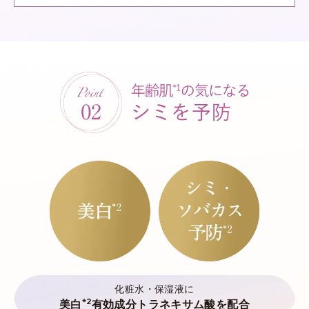
化粧水・保湿液に
*2
美白
有効成分トラネキサム酸を配合