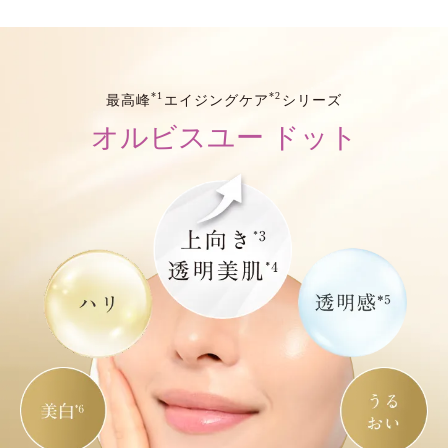
*1
*2
最高峰
エイジングケア
シリーズ
オルビスユー ドット