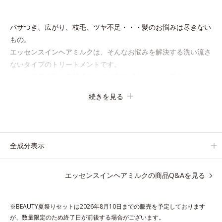
パサつき、広がり、枝毛、ツヤ不足・・・髪のお悩みは尽きない
もの。
エッセンスインヘアミルクは、そんなお悩みを解決する洗い流さ
ないタイプのトリートメントです。
サロン業界注目の美髪成分「CMC類似成分(*1)」を配合。
この「CMC」は、髪内部の成分が流れ出るのを防ぐ重要な役割
続きを見る
を担っており、ダメージを受けてバラバラになりがちな髪内部の
線維をくっつけます。
一度「CMC」を失うと自ら作り出すことはできないので、補う
ケアが不可欠なのです。
全成分表示
使用方法は簡単。適量を手にとって、タオルドライ後の髪（また
エッセンスインヘアミルクの商品Q&Aを見る
は乾いた髪）に、毛先を中心になじませます。 ドライヤーの熱
を味方に、擬似キューティクルを作り、サラサラつるんの指通り
を実現します。
※BEAUTY夏祭りセットは2026年8月10日までの販売を予定しております
さらに高保水ミルク(*2)が、うるおいを逃がさないように髪表面
が、数量限定のため終了日が前後する場合がございます。