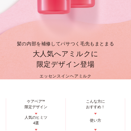
髪の内部を補修してパサつく毛先もまとまる
大人気へアミルクに
限定デザイン登場
エッセンスインヘアミルク
ケアベア™
こんな方に
限定デザイン
おすすめ！
▼
▼
人気のヒミツ
使い方
4選
▼
▼