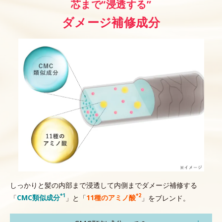
芯まで“浸透する”
ダメージ補修成分
しっかりと髪の内部まで浸透して内側までダメージ補修する
*1
*2
「
CMC類似成分
」と「
11種のアミノ酸
」をブレンド。