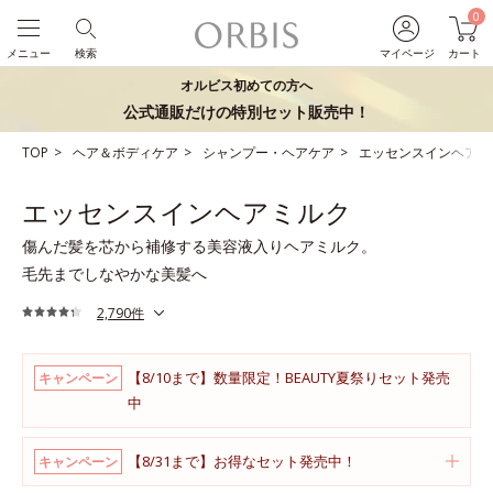
0
メニュー
検索
マイページ
カート
オルビス初めての方へ
公式通販だけの特別セット販売中！
TOP
ヘア＆ボディケア
シャンプー・ヘアケア
エッセンスインヘアミ
エッセンスインヘアミルク
傷んだ髪を芯から補修する美容液入りヘアミルク。
毛先までしなやかな美髪へ
2,790件
【8/10まで】数量限定！BEAUTY夏祭りセット発売
キャンペーン
中
【8/31まで】お得なセット発売中！
キャンペーン