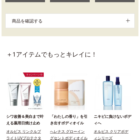
商品を確認する
＋1アイテムでもっとキレイに！
シワ改善＆美白まで叶
「わたしの香り」を引
ニキビに負けないボデ
える薬用日焼け止め
き出すボディオイル
ィへ
オルビス リンクルブ
へレナス グローイン
オルビス クリアボデ
ライトUVプロテクタ
グセントボディオイル
ィシリーズ