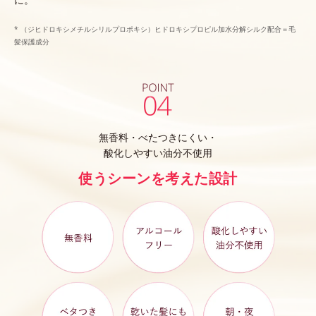
* （ジヒドロキシメチルシリルプロポキシ）ヒドロキシプロピル加水分解シルク配合＝毛
髪保護成分
無香料・べたつきにくい・
酸化しやすい油分不使用
使うシーンを考えた設計