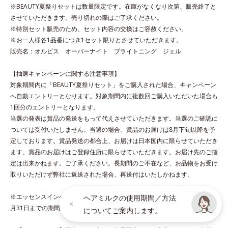
をコート。内外からのしっかりケアで、うるおい健康美髪をずっ
※BEAUTY夏祭りセットは数量限定です。在庫がなくなり次第、販売終了と
とキープします。
させていただきます。売り切れの際はご了承ください。
※特別セット販売のため、セット内容の交換はご容赦ください。
※お一人様各1品番につき1セット限りとさせていただきます。
*1 ダイズステロール配合＝毛髪補修成分
販売名：オルビス オーバーナイト ブライトニング ジェル
*2 ジエチルヘキサン酸ネオペンチルグリコール、ネオペンタン
酸イソデシル配合＝保水効果の高い毛髪保護成分
【抽選キャンペーンに関する注意事項】
対象期間内に「BEAUTY夏祭りセット」をご購入された場合、キャンペーン
各商品の詳しい情報は商品ページをご覧ください。
へ自動エントリーとなります。対象期間内に複数回ご購入いただいた場合も
・BEAUTY夏祭りは、
こちら
1回分のエントリーとなります。
・エッセンスインヘアオイルは、
こちら
当選の発表は賞品の発送をもって代えさせていただきます。当選のご確認に
ついては受付いたしません。当選の場合、賞品のお届けは8月下旬以降を予
定しております。賞品発送の都合上、お届けは日本国内に限らせていただき
ます。賞品のお届けはご登録住所に限らせていただきます。お届け先のご指
定は出来かねます。ご了承ください。長期間のご不在など、お品物をお受け
［エッセンスインヘアミルク］
取りいただけず弊社に返送された場合、再送付はいたしかねます。
●無香料、無着色 ●酸化しやすい油分不使用●浸透美容液成分配合＝
CMC類似成分、11種のアミノ酸をブレンドした毛髪補修成分●高保
※エッセンスインヘアオイル＋エッセンスインヘアミルクセットは2026年8
ヘアミルクの使用期間／方法
水ミルク配合＝保水効果の高い毛髪保護成分●ヒートプロテイン配合
月31日までの期間限定・通販限定です。
についてご案内します。
＝毛髪保護成分●シャイニーグロス成分配合＝ツヤ成分●アルコール
フリー