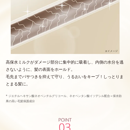
高保水ミルクがダメージ部分に集中的に吸着し、内側の水分を逃
さないように、髪の表面をホールド。
毛先までパサつきを抑えて守り、うるおいをキープ！しっとりま
とまる髪に。
* ジエチルヘキサン酸ネオペンチルグリコール、ネオペンタン酸イソデシル配合＝保水効
果の高い毛髪保護成分