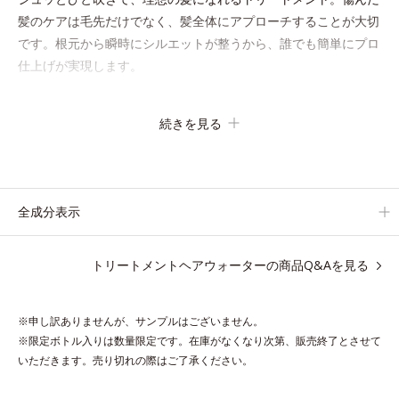
髪のケアは毛先だけでなく、髪全体にアプローチすることが大切
です。根元から瞬時にシルエットが整うから、誰でも簡単にプロ
仕上げが実現します。
キューティクルの主成分で、髪のまとまりやサラサラな指通りを
続きを見る
大きく左右する重要な美髪成分「18-MEA(*)」。毎日の生活の中
で失われやすいため、すき間にダイレクトに補うことで、瞬時に
傷みのないなめらかなツヤ髪に導きます。髪の内側のダメージも
しっかり補修するから、仕上がりは驚くほどふわっとなめらか！
全成分表示
夜のドライヤー前に使えば、サロン帰りのようななめらかさと指
通りに。朝の寝ぐせ直しにもおすすめです。
トリートメントヘアウォーターの商品Q&Aを見る
* 18-MEA類似成分（セテアラミドエチルジエトニウム加水分解
コメタンパク）配合＝毛髪表面補修成分
※申し訳ありませんが、サンプルはございません。
※限定ボトル入りは数量限定です。在庫がなくなり次第、販売終了とさせて
いただきます。売り切れの際はご了承ください。