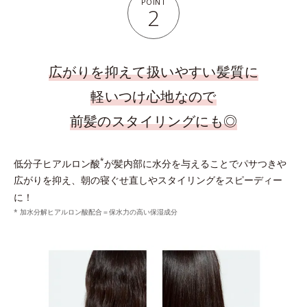
POINT
2
広がりを抑えて扱いやすい髪質に
軽いつけ心地なので
前髪のスタイリングにも◎
*
低分子ヒアルロン酸
が髪内部に水分を与えることでパサつきや
広がりを抑え、朝の寝ぐせ直しやスタイリングをスピーディー
に！
* 加水分解ヒアルロン酸配合＝保水力の高い保湿成分