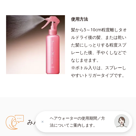
●無油分、無香料、無着色 ●18-MEA類似成分配合＝毛髪表面補修成
分●CMC類似成分配合＝大豆由来の毛髪補修成分●浸透型アミノ酸配
合＝浸透性毛髪補修成分●低分子ヒアルロン酸配合＝保水力の高い保
使用方法
湿成分
※アレルギーテスト済＝全ての方にアレルギーが起こらないという
髪から5～10cm程度離しタオ
ことではありません。
ルドライ後の髪、または乾い
た髪にしっとりする程度スプ
レーした後、手やくしなどで
なじませます。
※ボトル入りは、スプレーし
やすいトリガータイプです。
ヘアウォーターの使用期間／方
みんなのクチコミ
法についてご案内します。