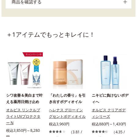
商品を確認する
＋1アイテムでもっとキレイに！
シワ改善＆美白まで叶
「わたしの香り」を引
ニキビに負けないボデ
える薬用日焼け止め
き出すボディオイル
ィへ
オルビス リンクルブ
へレナス グローイン
オルビス クリアボデ
ライトUVプロテクタ
グセントボディオイル
ィシリーズ
ー N
税込3,960円
税込880円～1,430円
税込3,850円～8,280
（3.81 /
（4.35 /
円