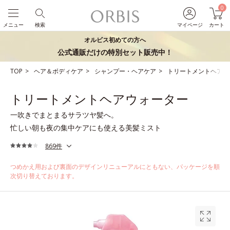
0
メニュー
検索
マイページ
カート
オルビス初めての方へ
公式通販だけの特別セット販売中！
TOP
ヘア＆ボディケア
シャンプー・ヘアケア
トリートメントヘアウ
トリートメントヘアウォーター
一吹きでまとまるサラツヤ髪へ。
忙しい朝も夜の集中ケアにも使える美髪ミスト
869件
つめかえ用および裏面のデザインリニューアルにともない、パッケージを順
次切り替えております。