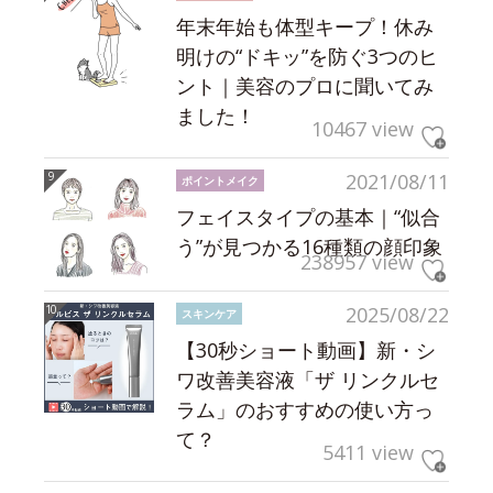
年末年始も体型キープ！休み
明けの“ドキッ”を防ぐ3つのヒ
ント｜美容のプロに聞いてみ
ました！
10467 view
2021/08/11
ポイントメイク
フェイスタイプの基本｜“似合
う”が見つかる16種類の顔印象
238957 view
2025/08/22
スキンケア
【30秒ショート動画】新・シ
ワ改善美容液「ザ リンクルセ
ラム」のおすすめの使い方っ
て？
5411 view