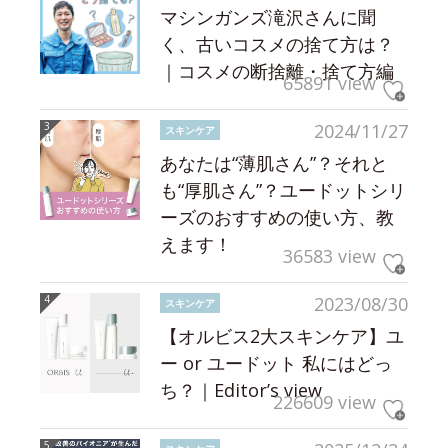
マシンガンズ滝沢さんに聞
く、古いコスメの捨て方は？
｜コスメの断捨離・捨て方編
65891 view
2024/11/27
スキンケア
あなたは“薄肌さん”？それと
も“厚肌さん”？ユードットシリ
ーズのおすすめの使い方、教
えます！
36583 view
2023/08/30
スキンケア
【オルビス2大スキンケア】ユ
ー or ユードット 私にはどっ
ち？｜Editor’s view
226609 view