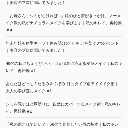
｜美容のプロに聞いてみました！
「お母さん、シミがなければ…」娘のひと言がきっかけ。ノーメ
イク派の私がナチュラルメイクを学びます｜私のキレイ、再始動
＃4
年末年始も体型キープ！休み明けの“ドキッ”を防ぐ3つのヒント
｜美容のプロに聞いてみました！
40代の私にちょうどいい。目元悩みに応える変身メイク｜私のキ
レイ、再始動 #1
あなたはどっち!? たるみ＆くぼみ 目元タイプ別アイメイク術｜
大人の学び直しメイク #1
シミを隠すほど厚塗りに…自然にカバーするメイク術｜私のキレ
イ、再始動 #2
「私の眉これでいい？」50代で見直したい眉の基本｜私のキレ