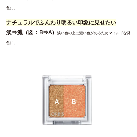
色に。
ナチュラルでふんわり明るい印象に見せたい
淡⇒濃（図：B⇒A）
淡い色の上に濃い色がのるためマイルドな発
色に。