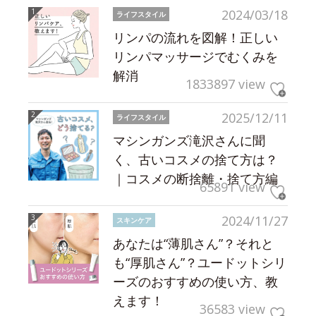
2024/03/18
ライフスタイル
リンパの流れを図解！正しい
リンパマッサージでむくみを
解消
1833897 view
2025/12/11
ライフスタイル
マシンガンズ滝沢さんに聞
く、古いコスメの捨て方は？
｜コスメの断捨離・捨て方編
65891 view
2024/11/27
スキンケア
あなたは“薄肌さん”？それと
も“厚肌さん”？ユードットシリ
ーズのおすすめの使い方、教
えます！
36583 view