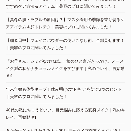
すすめケア方法＆アイテム｜美容のプロに聞いてみました！
【真冬の肌トラブルの原因は？】マスク着用の季節を乗り切るケ
アアイテム＆顔トレテク｜美容のプロに聞いてみました！
【朝＆日中】フェイスパウダーの使いこなし術、全部見せます！
｜美容のプロに聞いてみました！
「お母さん、シミがなければ…」娘のひと言がきっかけ。ノーメ
イク派の私がナチュラルメイクを学びます｜私のキレイ、再始動
＃4
年末年始も体型キープ！休み明けの“ドキッ”を防ぐ3つのヒント
｜美容のプロに聞いてみました！
40代の私にちょうどいい。目元悩みに応える変身メイク｜私のキ
レイ、再始動 #1
あなたはどっち!? たるみ＆くぼみ 目元タイプ別アイメイク術｜