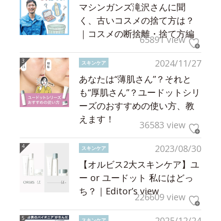
マシンガンズ滝沢さんに聞
く、古いコスメの捨て方は？
｜コスメの断捨離・捨て方編
65891 view
2024/11/27
スキンケア
あなたは“薄肌さん”？それと
も“厚肌さん”？ユードットシリ
ーズのおすすめの使い方、教
えます！
36583 view
2023/08/30
スキンケア
【オルビス2大スキンケア】ユ
ー or ユードット 私にはどっ
ち？｜Editor’s view
226609 view
2025/12/24
スキンケア