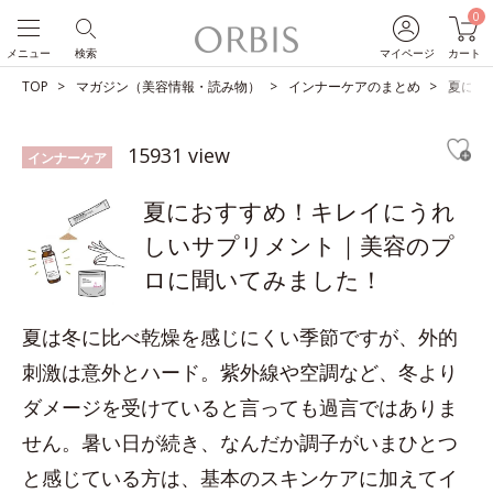
0
メニュー
検索
マイページ
カート
TOP
マガジン（美容情報・読み物）
インナーケアのまとめ
夏にお
15931 view
インナーケア
夏におすすめ！キレイにうれ
しいサプリメント｜美容のプ
ロに聞いてみました！
夏は冬に比べ乾燥を感じにくい季節ですが、外的
刺激は意外とハード。紫外線や空調など、冬より
ダメージを受けていると言っても過言ではありま
せん。暑い日が続き、なんだか調子がいまひとつ
と感じている方は、基本のスキンケアに加えてイ