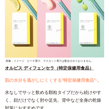
画像：イメージ ピーチ果汁、マスカット果汁は配合されておりません。
オルビス ディフェンセラ（特定保健用食品）
肌の水分を逃がしにくくする“特定保健用食品”
。
*
水なしでサッと飲める顆粒タイプだから続けやす
く、顔だけでなく肘や足先、背中など全身の乾燥
対策におすすめです。