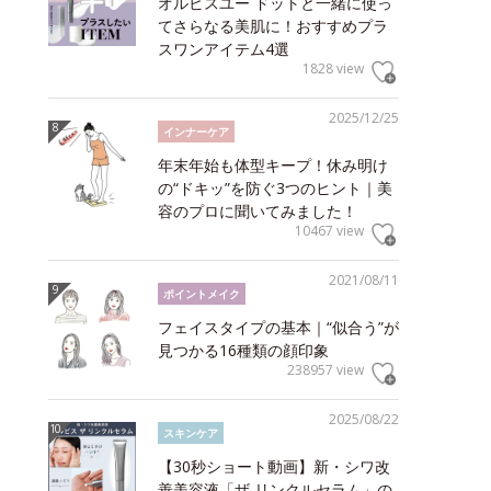
オルビスユー ドットと一緒に使っ
てさらなる美肌に！おすすめプラ
スワンアイテム4選
1828 view
2025/12/25
インナーケア
年末年始も体型キープ！休み明け
の“ドキッ”を防ぐ3つのヒント｜美
容のプロに聞いてみました！
10467 view
2021/08/11
ポイントメイク
フェイスタイプの基本｜“似合う”が
見つかる16種類の顔印象
238957 view
2025/08/22
スキンケア
【30秒ショート動画】新・シワ改
善美容液「ザ リンクルセラム」の