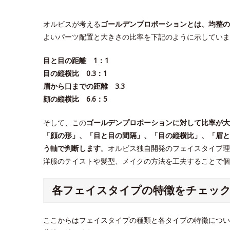
オルビスが考える
ゴールデンプロポーションとは、均整の
よいパーツ配置と大きさの比率を下記のように示していま
目と目の距離 1：1
目の縦横比 0.3：1
眉から口までの距離 3.3
顔の縦横比 6.6：5
そして、この
ゴールデンプロポーションに対して比率が大
「顔の形」、「目と目の間隔」、「目の縦横比」、「眉と
う軸で判断します
。オルビス独自開発のフェイスタイプ理
洋服のテイストや髪型、メイクの方法を工夫することで
各フェイスタイプの特徴をチェッ
ここからはフェイスタイプの種類と各タイプの特徴につい