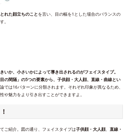
とれた顔立ちのこと
を言い、目の幅を1とした場合のバランスの
す。
きいか、小さいかによって導き出されるのがフェイスタイプ。
目の間隔」の5つの要素から、子供顔・大人顔、直線・曲線とい
論では16パターンに分類されます。それぞれ印象が異なるため、
個性や魅力をより引き出すことができますよ。
ク！
てご紹介。図の通り、フェイスタイプは
子供顔・大人顔
、
直線・