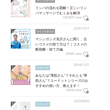
ライフスタイル
リンパの流れを図解！正しいリン
パマッサージでむくみを解消
1833897 view
2025/12/11
ライフスタイル
マシンガンズ滝沢さんに聞く、古
いコスメの捨て方は？｜コスメの
断捨離・捨て方編
65891 view
2024/11/27
スキンケア
あなたは“薄肌さん”？それとも“厚
肌さん”？ユードットシリーズのお
すすめの使い方、教えます！
36583 view
2023/08/30
スキンケア