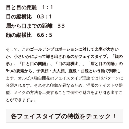
目と目の距離 1：1
目の縦横比 0.3：1
眉から口までの距離 3.3
顔の縦横比 6.6：5
そして、この
ゴールデンプロポーションに対して比率が大きい
か、小さいかによって導き出されるのがフェイスタイプ。「顔の
形」、「目と目の間隔」、「目の縦横比」、「眉と目の間隔」の
5つの要素から、子供顔・大人顔、直線・曲線という軸で判断し
ます
。オルビス独自開発のフェイスタイプ理論では16パターンに
分類されます。それぞれ印象が異なるため、洋服のテイストや髪
型、メイクの方法を工夫することで個性や魅力をより引き出すこ
とができますよ。
各フェイスタイプの特徴をチェック！