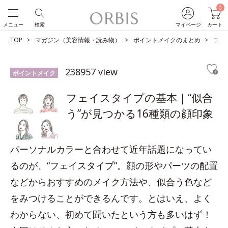
0
メニュー
検索
マイページ
カート
TOP
マガジン（美容情報・読み物）
ポイントメイクのまとめ
フェ
238957 view
ポイントメイク
フェイスタイプの基本｜“似合
う”が見つかる16種類の顔印象
パーソナルカラーと合わせて近年話題になってい
るのが、“フェイスタイプ”。顔の形やパーツの配置
などからおすすめのメイク方法や、似合う色など
をみつけることができるんです。とはいえ、よく
わからない、初めて聞いたという方も多いはず！