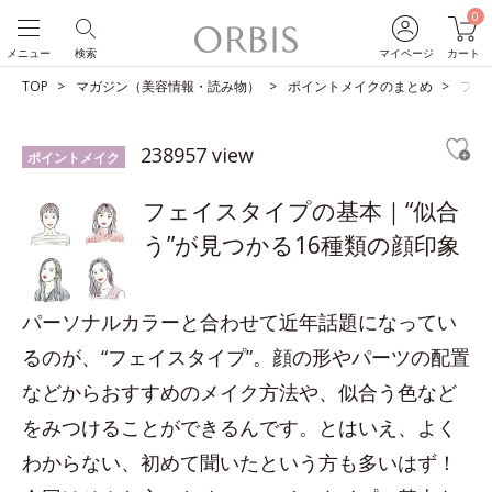
0
メニュー
検索
マイページ
カート
TOP
マガジン（美容情報・読み物）
ポイントメイクのまとめ
フェ
238957 view
ポイントメイク
フェイスタイプの基本｜“似合
う”が見つかる16種類の顔印象
パーソナルカラーと合わせて近年話題になってい
るのが、“フェイスタイプ”。顔の形やパーツの配置
などからおすすめのメイク方法や、似合う色など
をみつけることができるんです。とはいえ、よく
わからない、初めて聞いたという方も多いはず！