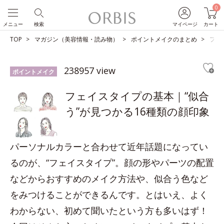
0
メニュー
検索
マイページ
カート
TOP
マガジン（美容情報・読み物）
ポイントメイクのまとめ
フェ
238957 view
ポイントメイク
フェイスタイプの基本｜“似合
う”が見つかる16種類の顔印象
パーソナルカラーと合わせて近年話題になってい
るのが、“フェイスタイプ”。顔の形やパーツの配置
などからおすすめのメイク方法や、似合う色など
をみつけることができるんです。とはいえ、よく
わからない、初めて聞いたという方も多いはず！