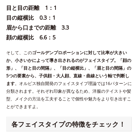
目と目の距離 1：1
目の縦横比 0.3：1
眉から口までの距離 3.3
顔の縦横比 6.6：5
そして、この
ゴールデンプロポーションに対して比率が大きい
か、小さいかによって導き出されるのがフェイスタイプ。「顔の
形」、「目と目の間隔」、「目の縦横比」、「眉と目の間隔」の
5つの要素から、子供顔・大人顔、直線・曲線という軸で判断し
ます
。オルビス独自開発のフェイスタイプ理論では16パターンに
分類されます。それぞれ印象が異なるため、洋服のテイストや髪
型、メイクの方法を工夫することで個性や魅力をより引き出すこ
とができますよ。
各フェイスタイプの特徴をチェック！