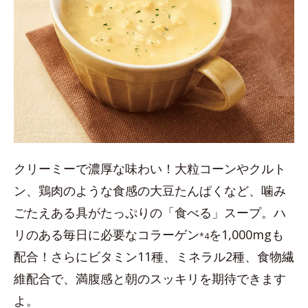
クリーミーで濃厚な味わい！大粒コーンやクルト
ン、鶏肉のような食感の大豆たんぱくなど、噛み
ごたえある具がたっぷりの「食べる」スープ。ハ
リのある毎日に必要なコラーゲン
を1,000mgも
*4
配合！さらにビタミン11種、ミネラル2種、食物繊
維配合で、満腹感と朝のスッキリを期待できます
よ。