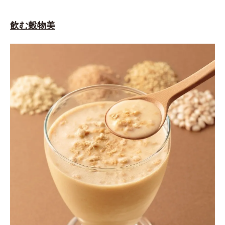
飲む穀物美