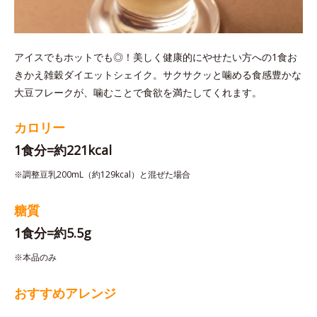
アイスでもホットでも◎！美しく健康的にやせたい方への1食お
きかえ雑穀ダイエットシェイク。サクサクッと噛める食感豊かな
大豆フレークが、噛むことで食欲を満たしてくれます。
カロリー
1食分=約221kcal
※調整豆乳200mL（約129kcal）と混ぜた場合
糖質
1食分=約5.5g
※本品のみ
おすすめアレンジ