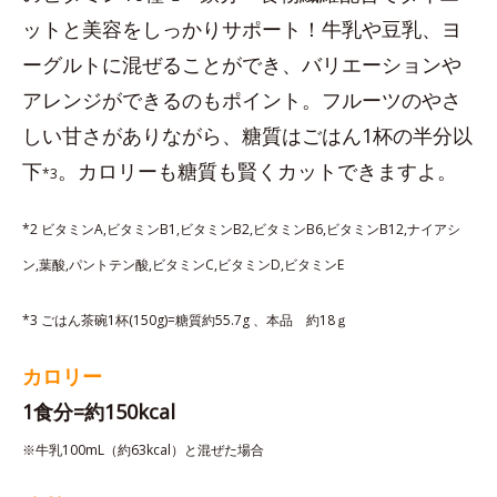
ットと美容をしっかりサポート！牛乳や豆乳、ヨ
ーグルトに混ぜることができ、バリエーションや
アレンジができるのもポイント。フルーツのやさ
しい甘さがありながら、糖質はごはん1杯の半分以
下
。カロリーも糖質も賢くカットできますよ。
*3
*2 ビタミンA,ビタミンB1,ビタミンB2,ビタミンB6,ビタミンB12,ナイアシ
ン,葉酸,パントテン酸,ビタミンC,ビタミンD,ビタミンE
*3 ごはん茶碗1杯(150g)=糖質約55.7g 、本品 約18ｇ
カロリー
1食分=約150kcal
※牛乳100mL（約63kcal）と混ぜた場合