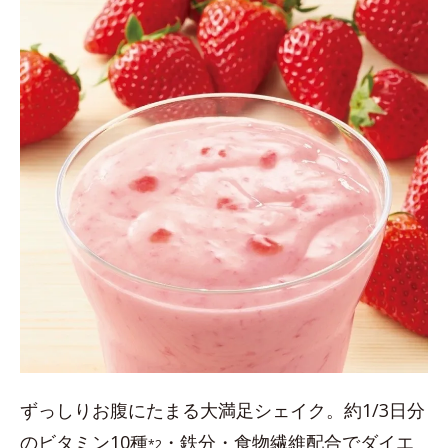
ずっしりお腹にたまる大満足シェイク。約1/3日分
のビタミン10種
・鉄分・食物繊維配合でダイエ
*2