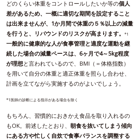
どのくらい体重をコントロールしたいか等の
個人
差があるため、一概に適切な期間を設定すること
は出来ませんが、1か月間で体重の５％以上の減量
を行うと、リバウンドのリスクが高まります。
*1
一般的に健康的な人が食事管理と適度な運動を継
続した場合の減量ペースは、6ヶ月で4～5kg程度
が理想
と言われているので、BMI（＝体格指数）
を用いて自分の体重と適正体重を照らし合わせ、
計画を立てながら実施するのがよいでしょう。
*1医師の診断による指示がある場合を除く
もちろん、習慣的におきかえ食品を取り入れるの
もOK。前述したとおり、
朝食を抜いてしまう傾向
にある方や忙しく自炊で食事バランスを調整する