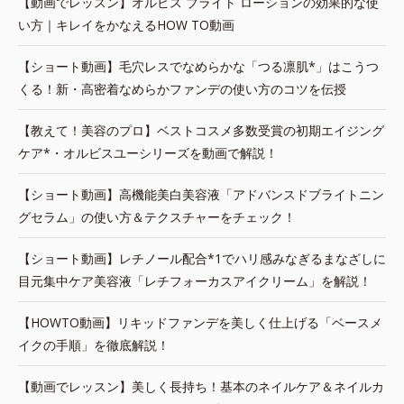
【動画でレッスン】オルビス ブライト ローションの効果的な使
い方｜キレイをかなえるHOW TO動画
【ショート動画】毛穴レスでなめらかな「つる凛肌*」はこうつ
くる！新・高密着なめらかファンデの使い方のコツを伝授
【教えて！美容のプロ】ベストコスメ多数受賞の初期エイジング
ケア*・オルビスユーシリーズを動画で解説！
【ショート動画】高機能美白美容液「アドバンスドブライトニン
グセラム」の使い方＆テクスチャーをチェック！
【ショート動画】レチノール配合*1でハリ感みなぎるまなざしに
目元集中ケア美容液「レチフォーカスアイクリーム」を解説！
【HOWTO動画】リキッドファンデを美しく仕上げる「ベースメ
イクの手順」を徹底解説！
【動画でレッスン】美しく長持ち！基本のネイルケア＆ネイルカ