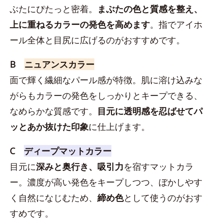
ぶたにぴたっと密着。
まぶたの色と質感を整え、
上に重ねるカラーの発色を高めます
。指でアイホ
ール全体と目尻に広げるのがおすすめです。
B
ニュアンスカラー
面で輝く繊細なパール感が特徴。肌に溶け込みな
がらもカラーの発色をしっかりとキープできる、
なめらかな質感です。
目元に透明感を忍ばせてパ
ッとあか抜けた印象
に仕上げます。
C
ディープマットカラー
目元に
深みと奥行き、吸引力
を宿すマットカラ
ー。濃度が高い発色をキープしつつ、ぼかしやす
く自然になじむため、
締め色
として使うのがおす
すめです。