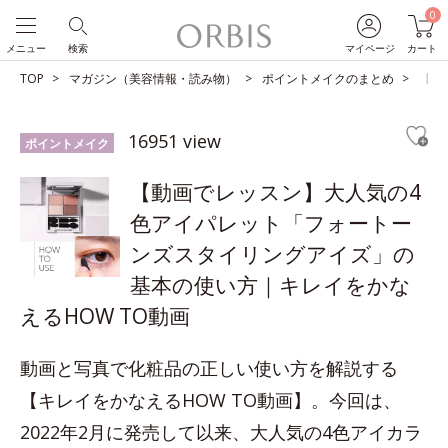
0
メニュー
検索
マイページ
カート
TOP
マガジン（美容情報・読み物）
ポイントメイクのまとめ
【動
16951 view
ポイントメイク
【動画でレッスン】大人気の4
色アイパレット「フォートー
ンズスタイリングアイズ」の
基本の使い方｜キレイをかな
えるHOW TO動画
動画と写真で化粧品の正しい使い方を解説する
【キレイをかなえるHOW TO動画】。今回は、
2022年2月に発売して以来、大人気の4色アイカラ