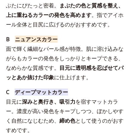
ぶたにぴたっと密着。
まぶたの色と質感を整え、
上に重ねるカラーの発色を高めます
。指でアイホ
ール全体と目尻に広げるのがおすすめです。
B
ニュアンスカラー
面で輝く繊細なパール感が特徴。肌に溶け込みな
がらもカラーの発色をしっかりとキープできる、
なめらかな質感です。
目元に透明感を忍ばせてパ
ッとあか抜けた印象
に仕上げます。
C
ディープマットカラー
目元に
深みと奥行き、吸引力
を宿すマットカラ
ー。濃度が高い発色をキープしつつ、ぼかしやす
く自然になじむため、
締め色
として使うのがおす
すめです。