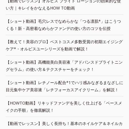
【動画でレッスン】オルビス ブライト ローションの効果的な使
い方｜キレイをかなえるHOW TO動画
【ショート動画】毛穴レスでなめらかな「つる凛肌*」はこうつ
くる！新・高密着なめらかファンデの使い方のコツを伝授
【教えて！美容のプロ】ベストコスメ多数受賞の初期エイジング
ケア*・オルビスユーシリーズを動画で解説！
【ショート動画】高機能美白美容液「アドバンスドブライトニン
グセラム」の使い方＆テクスチャーをチェック！
【ショート動画】レチノール配合*1でハリ感みなぎるまなざしに
目元集中ケア美容液「レチフォーカスアイクリーム」を解説！
【HOWTO動画】リキッドファンデを美しく仕上げる「ベースメ
イクの手順」を徹底解説！
【動画でレッスン】美しく長持ち！基本のネイルケア＆ネイルカ