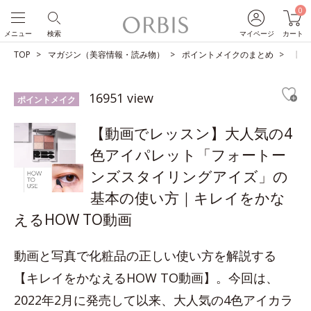
0
メニュー
検索
マイページ
カート
TOP
マガジン（美容情報・読み物）
ポイントメイクのまとめ
【動
16951 view
ポイントメイク
【動画でレッスン】大人気の4
色アイパレット「フォートー
ンズスタイリングアイズ」の
基本の使い方｜キレイをかな
えるHOW TO動画
動画と写真で化粧品の正しい使い方を解説する
【キレイをかなえるHOW TO動画】。今回は、
2022年2月に発売して以来、大人気の4色アイカラ