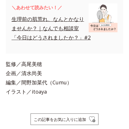
＼あわせて読みたい！／
生理前の肌荒れ、なんとかなり
ませんか？｜なんでも相談室
「今日はどうされましたか？」#2
監修／高尾美穂
企画／清水尚美
編集／間野加菜代（Cumu）
イラスト／itoaya
この記事をお気に入りに追加