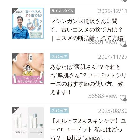
2025/12/11
ライフスタイル
マシンガンズ滝沢さんに聞
く、古いコスメの捨て方は？
｜コスメの断捨離・捨て方編
65891 view
2024/11/27
スキンケア
あなたは“薄肌さん”？それと
も“厚肌さん”？ユードットシリ
ーズのおすすめの使い方、教
えます！
36583 view
2023/08/30
スキンケア
【オルビス2大スキンケア】ユ
ー or ユードット 私にはどっ
ち？｜Editor’s view