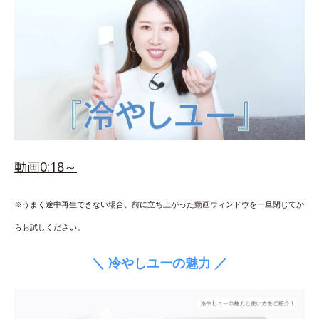
動画0:18～
※うまく途中再生できない場合、前に立ち上がった動画ウィンドウを一旦閉じてか
らお試しください。
＼ 冷やしユーの魅力 ／