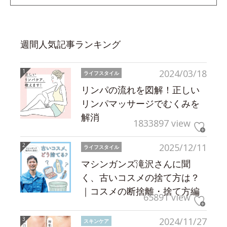
週間人気記事ランキング
2024/03/18
ライフスタイル
リンパの流れを図解！正しい
リンパマッサージでむくみを
解消
1833897 view
2025/12/11
ライフスタイル
マシンガンズ滝沢さんに聞
く、古いコスメの捨て方は？
｜コスメの断捨離・捨て方編
65891 view
2024/11/27
スキンケア