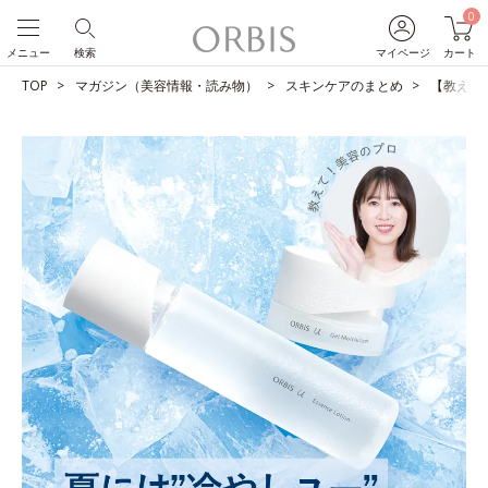
0
メニュー
検索
マイページ
カート
TOP
マガジン（美容情報・読み物）
スキンケアのまとめ
【教えて