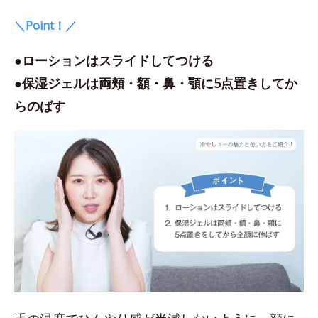
＼Point！／
●ローションはスライドしてつける
●保湿ジェルは両頬・額・鼻・顎に5点置きしてか
らのばす