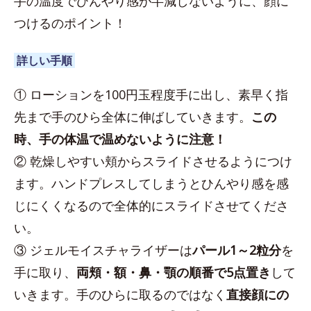
手の温度でひんやり感が半減しないように、顔に
つけるのポイント！
詳しい手順
① ローションを100円玉程度手に出し、素早く指
先まで手のひら全体に伸ばしていきます。
この
時、手の体温で温めないように注意！
② 乾燥しやすい頬からスライドさせるようにつけ
ます。ハンドプレスしてしまうとひんやり感を感
じにくくなるので全体的にスライドさせてくださ
い。
③ ジェルモイスチャライザーは
パール1～2粒分
を
手に取り、
両頬・額・鼻・顎の順番で5点置き
して
いきます。手のひらに取るのではなく
直接顔にの