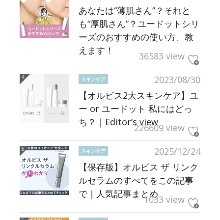
あなたは“薄肌さん”？それと
も“厚肌さん”？ユードットシリ
ーズのおすすめの使い方、教
えます！
36583 view
2023/08/30
スキンケア
【オルビス2大スキンケア】ユ
ー or ユードット 私にはどっ
ち？｜Editor’s view
226609 view
2025/12/24
スキンケア
【保存版】オルビス ザ リンク
ルセラムのすべてをこの記事
で｜人気記事まとめ
1033 view