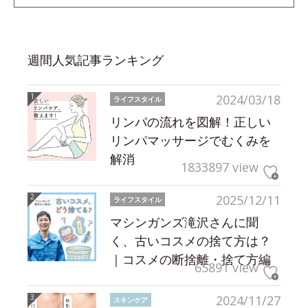
週間人気記事ランキング
2024/03/18
ライフスタイル
リンパの流れを図解！正しい
リンパマッサージでむくみを
解消
1833897 view
2025/12/11
ライフスタイル
マシンガンズ滝沢さんに聞
く、古いコスメの捨て方は？
｜コスメの断捨離・捨て方編
65891 view
2024/11/27
スキンケア