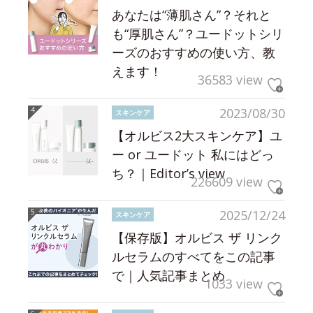
あなたは“薄肌さん”？それと
も“厚肌さん”？ユードットシリ
ーズのおすすめの使い方、教
えます！
36583 view
2023/08/30
スキンケア
【オルビス2大スキンケア】ユ
ー or ユードット 私にはどっ
ち？｜Editor’s view
226609 view
2025/12/24
スキンケア
【保存版】オルビス ザ リンク
ルセラムのすべてをこの記事
で｜人気記事まとめ
1033 view