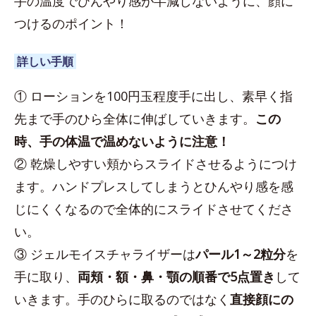
手の温度でひんやり感が半減しないように、顔に
つけるのポイント！
詳しい手順
① ローションを100円玉程度手に出し、素早く指
先まで手のひら全体に伸ばしていきます。
この
時、手の体温で温めないように注意！
② 乾燥しやすい頬からスライドさせるようにつけ
ます。ハンドプレスしてしまうとひんやり感を感
じにくくなるので全体的にスライドさせてくださ
い。
③ ジェルモイスチャライザーは
パール1～2粒分
を
手に取り、
両頬・額・鼻・顎の順番で5点置き
して
いきます。手のひらに取るのではなく
直接顔にの