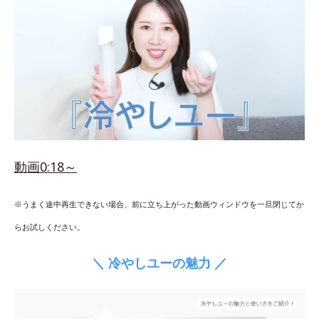
動画0:18～
※うまく途中再生できない場合、前に立ち上がった動画ウィンドウを一旦閉じてか
らお試しください。
＼ 冷やしユーの魅力 ／