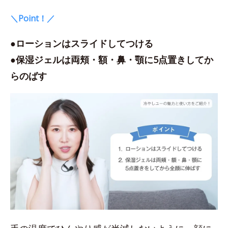
＼Point！／
●ローションはスライドしてつける
●保湿ジェルは両頬・額・鼻・顎に5点置きしてか
らのばす