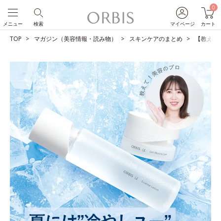
0
メニュー
検索
マイページ
カート
TOP
マガジン（美容情報・読み物）
スキンケアのまとめ
【教えて