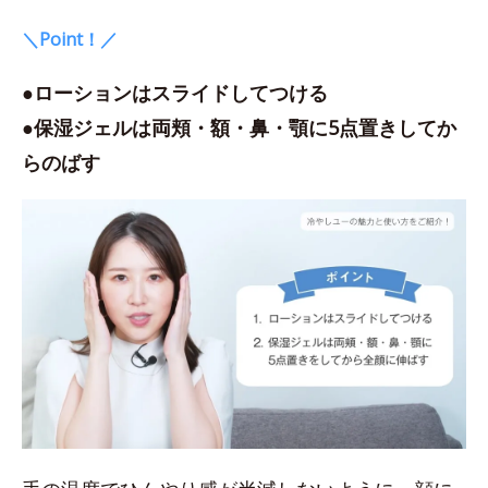
＼Point！／
●ローションはスライドしてつける
●保湿ジェルは両頬・額・鼻・顎に5点置きしてか
らのばす