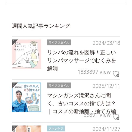
週間人気記事ランキング
2024/03/18
ライフスタイル
リンパの流れを図解！正しい
リンパマッサージでむくみを
解消
1833897 view
2025/12/11
ライフスタイル
マシンガンズ滝沢さんに聞
く、古いコスメの捨て方は？
｜コスメの断捨離・捨て方編
65891 view
2024/11/27
スキンケア