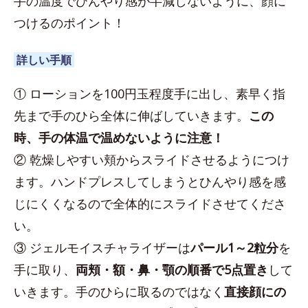
手の温度でひんやり感が半減しないように、顔に
つけるのポイント！
詳しい手順
① ローションを100円玉程度手に出し、素早く指
先まで手のひら全体に伸ばしていきます。
この
時、手の体温で温めないように注意！
② 乾燥しやすい頬からスライドさせるようにつけ
ます。ハンドプレスしてしまうとひんやり感を感
じにくくなるので全体的にスライドさせてくださ
い。
③ ジェルモイスチャライザーは
パール1～2粒分
を
手に取り、
両頬・額・鼻・顎の順番で5点置き
して
いきます。手のひらに取るのではなく
直接顔にの