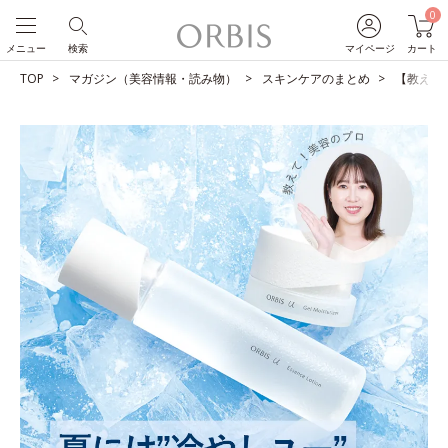
0
メニュー
検索
マイページ
カート
TOP
マガジン（美容情報・読み物）
スキンケアのまとめ
【教えて