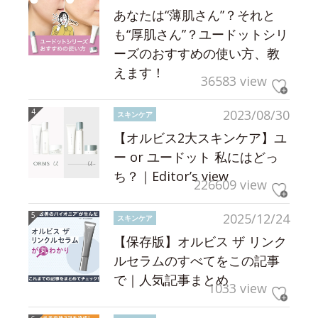
あなたは“薄肌さん”？それと
も“厚肌さん”？ユードットシリ
ーズのおすすめの使い方、教
えます！
36583 view
2023/08/30
スキンケア
【オルビス2大スキンケア】ユ
ー or ユードット 私にはどっ
ち？｜Editor’s view
226609 view
2025/12/24
スキンケア
【保存版】オルビス ザ リンク
ルセラムのすべてをこの記事
で｜人気記事まとめ
1033 view