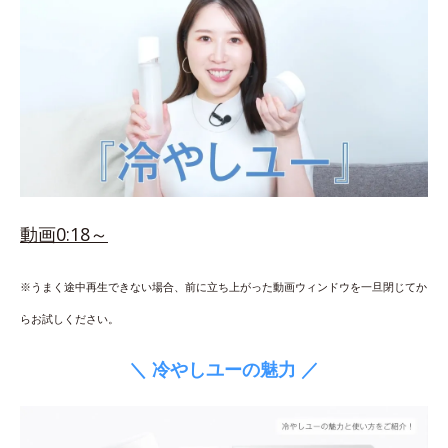
動画0:18～
※うまく途中再生できない場合、前に立ち上がった動画ウィンドウを一旦閉じてか
らお試しください。
＼ 冷やしユーの魅力 ／