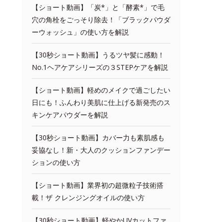
【ショート動画】「炭*」と「酵素*」で毛
穴の角栓をごっそり除去！「ブラックパウダ
ーウォッシュ」の使い方を解説
【30秒ショート動画】うるツヤ髪に感動！
No.1ヘアケアシリーズの３STEPケアを解説
【ショート動画】軽めのメイクで過ごしたい
日にも！ふんわり美肌に仕上げる新発売のス
キンケアパウダーを解説
【30秒ショート動画】カバー力も素肌感も
妥協なし！新・大人のクッションファンデー
ションの使い方
【ショート動画】業界初の超微粒子技術搭
載！ザ クレンジングオイルの使い方
【30秒ショート動画】軽やかUVカットファ