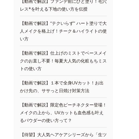
【動画で解説】ファンデ前にひと塗り！毛穴
レス*を叶える下地の使い方を伝授
【動画で解説】“テクいらず” ハート塗りで大
人メイクを格上げ！チーク＆ハイライトの使
い方
【動画で解説】仕上げのミストでベースメイ
クのお直し不要！毎夏大人気の化粧もちミス
トの使い方
【動画で解説】１本で全身UVカット！お出
かけ先の、ササっと日焼け対策方法
【動画で解説】限定色ピーチネクター登場！
メイクの上から、UVカットも血色感も叶え
るパウダーの使い方って？
【待望】大人気ヘアケアシリーズから「生ツ