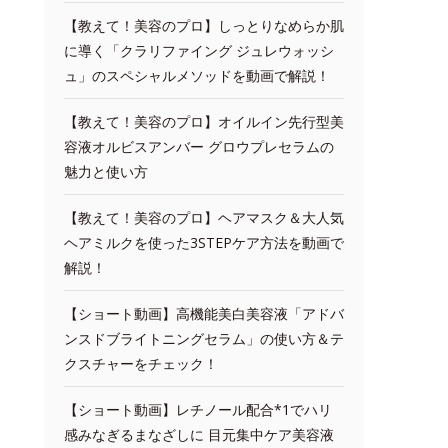
【教えて！美容のプロ】しっとりなめらか肌
に導く「クラリファイング ジュレウォッシ
ュ」のスペシャルメソッドを動画で解説！
【教えて！美容のプロ】オイルイン先行型美
容液オルビスアンバー グロウプレセラムの
魅力と使い方
【教えて！美容のプロ】ヘアマスク＆大人気
ヘアミルクを使った3STEPケア方法を動画で
解説！
【ショート動画】高機能美白美容液「アドバ
ンスドブライトニングセラム」の使い方＆テ
クスチャーをチェック！
【ショート動画】レチノール配合*1でハリ
感みなぎるまなざしに 目元集中ケア美容液