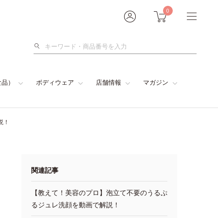
0
検
索
食品）
ボディウェア
店舗情報
マガジン
説！
関連記事
【教えて！美容のプロ】泡立て不要のうるぷ
るジュレ洗顔を動画で解説！