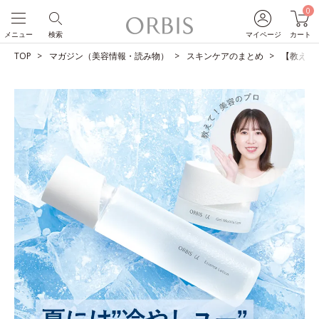
0
メニュー
検索
マイページ
カート
TOP
マガジン（美容情報・読み物）
スキンケアのまとめ
【教えて