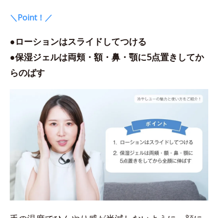
＼Point！／
●ローションはスライドしてつける
●保湿ジェルは両頬・額・鼻・顎に5点置きしてか
らのばす