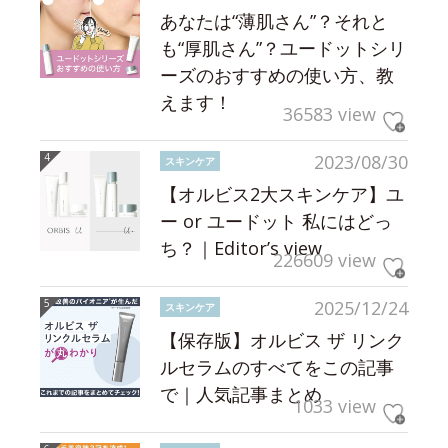
あなたは“薄肌さん”？それと
も“厚肌さん”？ユードットシリ
ーズのおすすめの使い方、教
えます！
36583 view
2023/08/30
スキンケア
【オルビス2大スキンケア】ユ
ー or ユードット 私にはどっ
ち？｜Editor’s view
226609 view
2025/12/24
スキンケア
【保存版】オルビス ザ リンク
ルセラムのすべてをこの記事
で｜人気記事まとめ
1033 view