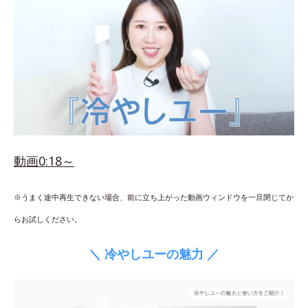
動画0:18～
※うまく途中再生できない場合、前に立ち上がった動画ウィンドウを一旦閉じてか
らお試しください。
＼ 冷やしユーの魅力 ／