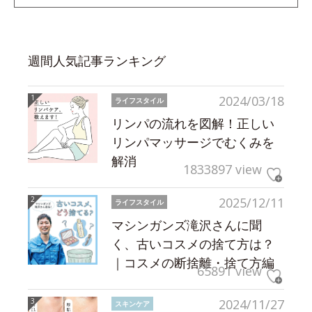
週間人気記事ランキング
2024/03/18
ライフスタイル
リンパの流れを図解！正しい
リンパマッサージでむくみを
解消
1833897 view
2025/12/11
ライフスタイル
マシンガンズ滝沢さんに聞
く、古いコスメの捨て方は？
｜コスメの断捨離・捨て方編
65891 view
2024/11/27
スキンケア