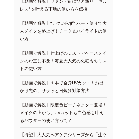
【動画で解説】ファンデ前にひと塗り！毛穴
レス*を叶える下地の使い方を伝授
【動画で解説】“テクいらず” ハート塗りで大
人メイクを格上げ！チーク＆ハイライトの使
い方
【動画で解説】仕上げのミストでベースメイ
クのお直し不要！毎夏大人気の化粧もちミス
トの使い方
【動画で解説】１本で全身UVカット！お出
かけ先の、ササっと日焼け対策方法
【動画で解説】限定色ピーチネクター登場！
メイクの上から、UVカットも血色感も叶え
るパウダーの使い方って？
【待望】大人気ヘアケアシリーズから「生ツ