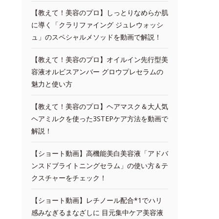
【教えて！美容のプロ】しっとりなめらか肌
に導く「クラリファイング ジュレウォッシ
ュ」のスペシャルメソッドを動画で解説！
【教えて！美容のプロ】オイルイン先行型美
容液オルビスアンバー グロウプレセラムの
魅力と使い方
【教えて！美容のプロ】ヘアマスク＆大人気
ヘアミルクを使った3STEPケア方法を動画で
解説！
【ショート動画】高機能美白美容液「アドバ
ンスドブライトニングセラム」の使い方＆テ
クスチャーをチェック！
【ショート動画】レチノール配合*1でハリ
感みなぎるまなざしに 目元集中ケア美容液