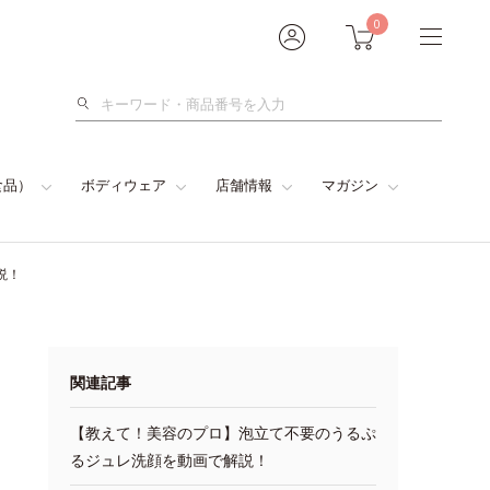
0
検
索
食品）
ボディウェア
店舗情報
マガジン
説！
関連記事
【教えて！美容のプロ】泡立て不要のうるぷ
るジュレ洗顔を動画で解説！