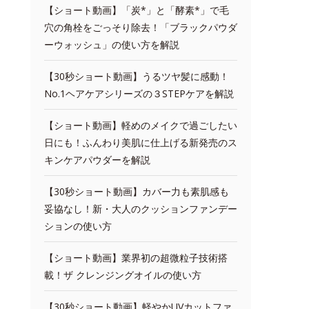
【ショート動画】「炭*」と「酵素*」で毛
穴の角栓をごっそり除去！「ブラックパウダ
ーウォッシュ」の使い方を解説
【30秒ショート動画】うるツヤ髪に感動！
No.1ヘアケアシリーズの３STEPケアを解説
【ショート動画】軽めのメイクで過ごしたい
日にも！ふんわり美肌に仕上げる新発売のス
キンケアパウダーを解説
【30秒ショート動画】カバー力も素肌感も
妥協なし！新・大人のクッションファンデー
ションの使い方
【ショート動画】業界初の超微粒子技術搭
載！ザ クレンジングオイルの使い方
【30秒ショート動画】軽やかUVカットファ