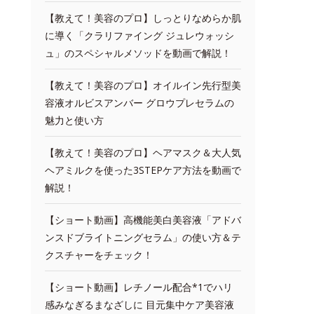
【教えて！美容のプロ】しっとりなめらか肌
に導く「クラリファイング ジュレウォッシ
ュ」のスペシャルメソッドを動画で解説！
【教えて！美容のプロ】オイルイン先行型美
容液オルビスアンバー グロウプレセラムの
魅力と使い方
【教えて！美容のプロ】ヘアマスク＆大人気
ヘアミルクを使った3STEPケア方法を動画で
解説！
【ショート動画】高機能美白美容液「アドバ
ンスドブライトニングセラム」の使い方＆テ
クスチャーをチェック！
【ショート動画】レチノール配合*1でハリ
感みなぎるまなざしに 目元集中ケア美容液