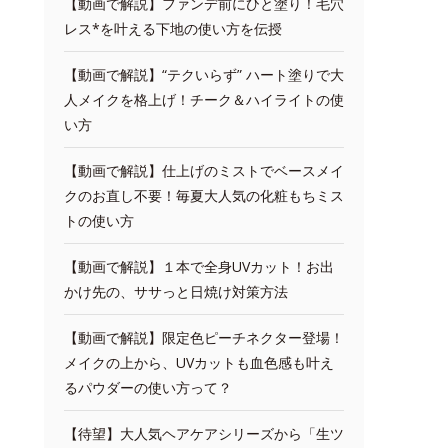
【動画で解説】ファンデ前にひと塗り！毛穴
レス*を叶える下地の使い方を伝授
【動画で解説】“テクいらず” ハート塗りで大
人メイクを格上げ！チーク＆ハイライトの使
い方
【動画で解説】仕上げのミストでベースメイ
クのお直し不要！毎夏大人気の化粧もちミス
トの使い方
【動画で解説】１本で全身UVカット！お出
かけ先の、ササっと日焼け対策方法
【動画で解説】限定色ピーチネクター登場！
メイクの上から、UVカットも血色感も叶え
るパウダーの使い方って？
【待望】大人気ヘアケアシリーズから「生ツ