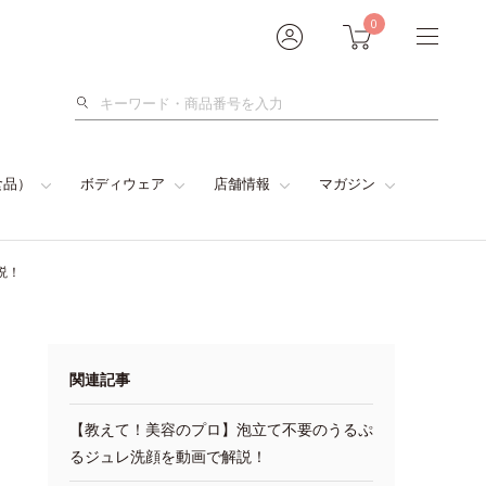
0
検
索
食品）
ボディウェア
店舗情報
マガジン
説！
関連記事
【教えて！美容のプロ】泡立て不要のうるぷ
るジュレ洗顔を動画で解説！