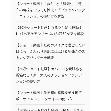
【ショート動画】「炭*」と「酵素*」で毛
穴の角栓をごっそり除去！「ブラックパウダ
ーウォッシュ」の使い方を解説
【30秒ショート動画】うるツヤ髪に感動！
No.1ヘアケアシリーズの３STEPケアを解説
【ショート動画】軽めのメイクで過ごしたい
日にも！ふんわり美肌に仕上げる新発売のス
キンケアパウダーを解説
【30秒ショート動画】カバー力も素肌感も
妥協なし！新・大人のクッションファンデー
ションの使い方
【ショート動画】業界初の超微粒子技術搭
載！ザ クレンジングオイルの使い方
【30秒ショート動画】軽やかUVカットファ