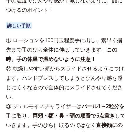
手の温度でひんやり感が半減しないように、顔に
つけるのポイント！
詳しい手順
① ローションを100円玉程度手に出し、素早く指
先まで手のひら全体に伸ばしていきます。
この
時、手の体温で温めないように注意！
② 乾燥しやすい頬からスライドさせるようにつけ
ます。ハンドプレスしてしまうとひんやり感を感
じにくくなるので全体的にスライドさせてくださ
い。
③ ジェルモイスチャライザーは
パール1～2粒分
を
手に取り、
両頬・額・鼻・顎の順番で5点置き
して
いきます。手のひらに取るのではなく
直接顔にの