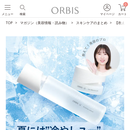
0
メニュー
検索
マイページ
カート
TOP
マガジン（美容情報・読み物）
スキンケアのまとめ
【教えて