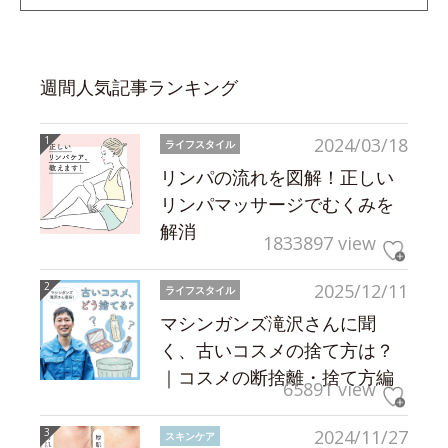
週間人気記事ランキング
2024/03/18
ライフスタイル
リンパの流れを図解！正しい
リンパマッサージでむくみを
解消
1833897 view
2025/12/11
ライフスタイル
マシンガンズ滝沢さんに聞
く、古いコスメの捨て方は？
｜コスメの断捨離・捨て方編
65891 view
2024/11/27
スキンケア