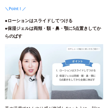
＼Point！／
●ローションはスライドしてつける
●保湿ジェルは両頬・額・鼻・顎に5点置きしてか
らのばす