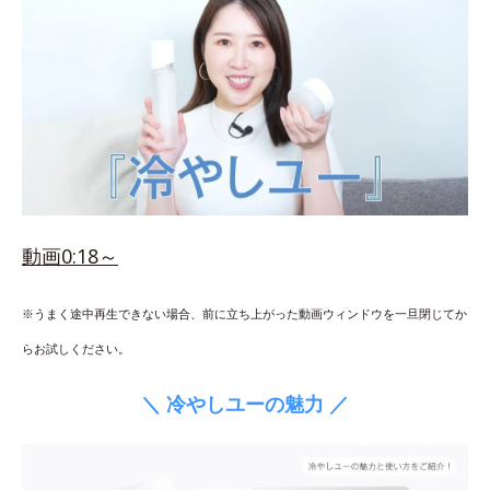
動画0:18～
※うまく途中再生できない場合、前に立ち上がった動画ウィンドウを一旦閉じてか
らお試しください。
＼ 冷やしユーの魅力 ／