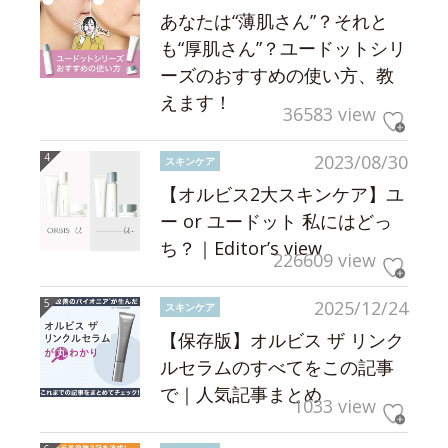
あなたは“薄肌さん”？それと
も“厚肌さん”？ユードットシリ
ーズのおすすめの使い方、教
えます！
36583 view
2023/08/30
スキンケア
【オルビス2大スキンケア】ユ
ー or ユードット 私にはどっ
ち？｜Editor’s view
226609 view
2025/12/24
スキンケア
【保存版】オルビス ザ リンク
ルセラムのすべてをこの記事
で｜人気記事まとめ
1033 view