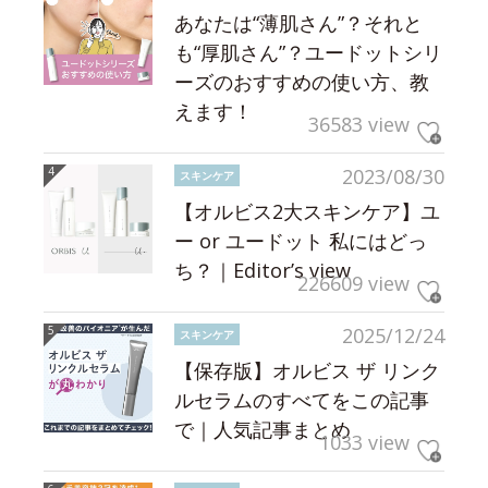
あなたは“薄肌さん”？それと
も“厚肌さん”？ユードットシリ
ーズのおすすめの使い方、教
えます！
36583 view
2023/08/30
スキンケア
【オルビス2大スキンケア】ユ
ー or ユードット 私にはどっ
ち？｜Editor’s view
226609 view
2025/12/24
スキンケア
【保存版】オルビス ザ リンク
ルセラムのすべてをこの記事
で｜人気記事まとめ
1033 view