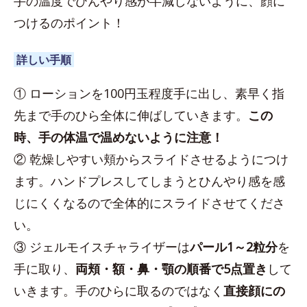
手の温度でひんやり感が半減しないように、顔に
つけるのポイント！
詳しい手順
① ローションを100円玉程度手に出し、素早く指
先まで手のひら全体に伸ばしていきます。
この
時、手の体温で温めないように注意！
② 乾燥しやすい頬からスライドさせるようにつけ
ます。ハンドプレスしてしまうとひんやり感を感
じにくくなるので全体的にスライドさせてくださ
い。
③ ジェルモイスチャライザーは
パール1～2粒分
を
手に取り、
両頬・額・鼻・顎の順番で5点置き
して
いきます。手のひらに取るのではなく
直接顔にの