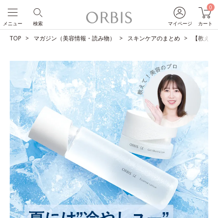
0
メニュー
検索
マイページ
カート
TOP
マガジン（美容情報・読み物）
スキンケアのまとめ
【教えて