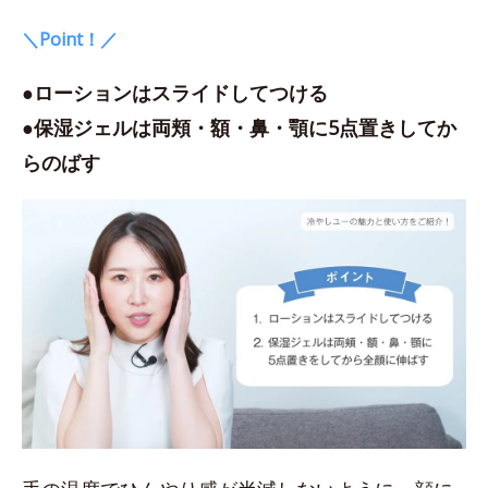
＼Point！／
●ローションはスライドしてつける
●保湿ジェルは両頬・額・鼻・顎に5点置きしてか
らのばす