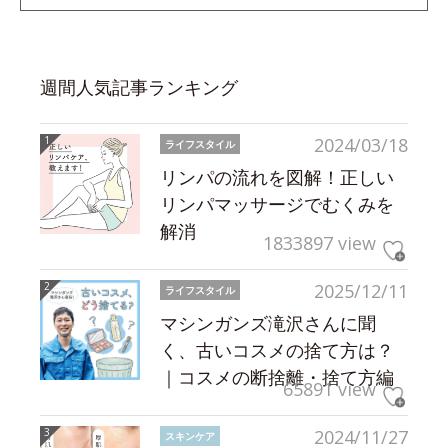
週間人気記事ランキング
2024/03/18
ライフスタイル
リンパの流れを図解！正しい
リンパマッサージでむくみを
解消
1833897 view
2025/12/11
ライフスタイル
マシンガンズ滝沢さんに聞
く、古いコスメの捨て方は？
｜コスメの断捨離・捨て方編
65891 view
2024/11/27
スキンケア