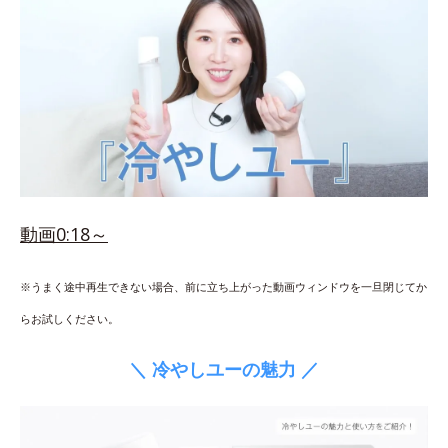
動画0:18～
※うまく途中再生できない場合、前に立ち上がった動画ウィンドウを一旦閉じてか
らお試しください。
＼ 冷やしユーの魅力 ／