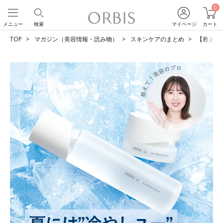
0
メニュー
検索
マイページ
カート
TOP
マガジン（美容情報・読み物）
スキンケアのまとめ
【教えて