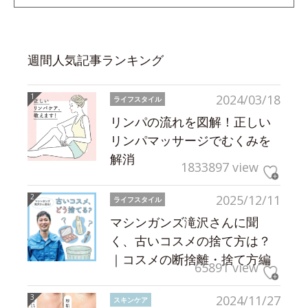
週間人気記事ランキング
2024/03/18
ライフスタイル
リンパの流れを図解！正しい
リンパマッサージでむくみを
解消
1833897 view
2025/12/11
ライフスタイル
マシンガンズ滝沢さんに聞
く、古いコスメの捨て方は？
｜コスメの断捨離・捨て方編
65891 view
2024/11/27
スキンケア