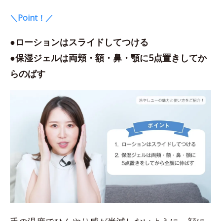
＼Point！／
●ローションはスライドしてつける
●保湿ジェルは両頬・額・鼻・顎に5点置きしてか
らのばす