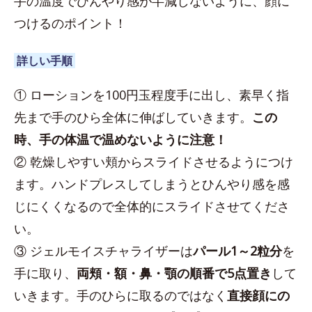
手の温度でひんやり感が半減しないように、顔に
つけるのポイント！
詳しい手順
① ローションを100円玉程度手に出し、素早く指
先まで手のひら全体に伸ばしていきます。
この
時、手の体温で温めないように注意！
② 乾燥しやすい頬からスライドさせるようにつけ
ます。ハンドプレスしてしまうとひんやり感を感
じにくくなるので全体的にスライドさせてくださ
い。
③ ジェルモイスチャライザーは
パール1～2粒分
を
手に取り、
両頬・額・鼻・顎の順番で5点置き
して
いきます。手のひらに取るのではなく
直接顔にの