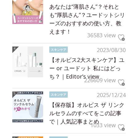
あなたは“薄肌さん”？それと
も“厚肌さん”？ユードットシリ
ーズのおすすめの使い方、教
えます！
36583 view
2023/08/30
スキンケア
【オルビス2大スキンケア】ユ
ー or ユードット 私にはどっ
ち？｜Editor’s view
226609 view
2025/12/24
スキンケア
【保存版】オルビス ザ リンク
ルセラムのすべてをこの記事
で｜人気記事まとめ
1033 view