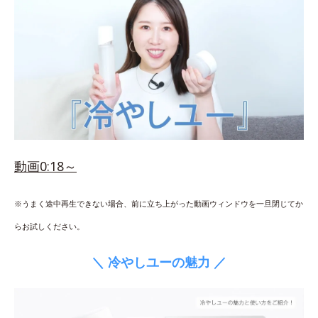
動画0:18～
※うまく途中再生できない場合、前に立ち上がった動画ウィンドウを一旦閉じてか
らお試しください。
＼ 冷やしユーの魅力 ／