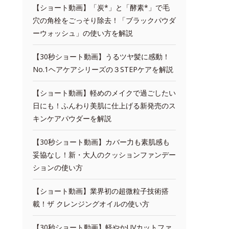
【ショート動画】「炭*」と「酵素*」で毛
穴の角栓をごっそり除去！「ブラックパウダ
ーウォッシュ」の使い方を解説
【30秒ショート動画】うるツヤ髪に感動！
No.1ヘアケアシリーズの３STEPケアを解説
【ショート動画】軽めのメイクで過ごしたい
日にも！ふんわり美肌に仕上げる新発売のス
キンケアパウダーを解説
【30秒ショート動画】カバー力も素肌感も
妥協なし！新・大人のクッションファンデー
ションの使い方
【ショート動画】業界初の超微粒子技術搭
載！ザ クレンジングオイルの使い方
【30秒ショート動画】軽やかUVカットファ