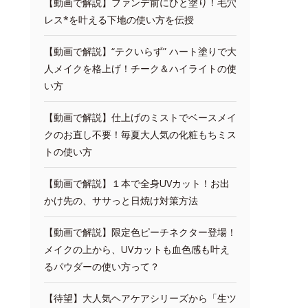
【動画で解説】ファンデ前にひと塗り！毛穴
レス*を叶える下地の使い方を伝授
【動画で解説】“テクいらず” ハート塗りで大
人メイクを格上げ！チーク＆ハイライトの使
い方
【動画で解説】仕上げのミストでベースメイ
クのお直し不要！毎夏大人気の化粧もちミス
トの使い方
【動画で解説】１本で全身UVカット！お出
かけ先の、ササっと日焼け対策方法
【動画で解説】限定色ピーチネクター登場！
メイクの上から、UVカットも血色感も叶え
るパウダーの使い方って？
【待望】大人気ヘアケアシリーズから「生ツ