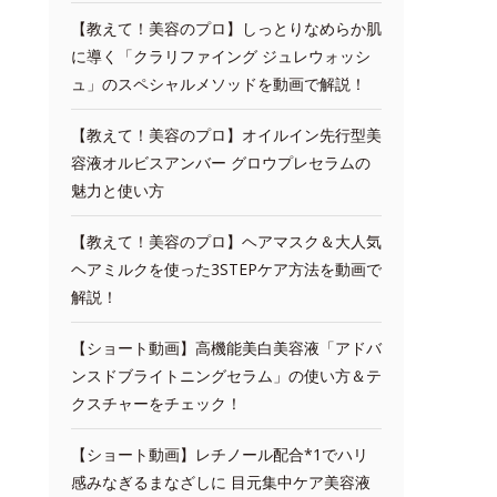
【教えて！美容のプロ】しっとりなめらか肌
に導く「クラリファイング ジュレウォッシ
ュ」のスペシャルメソッドを動画で解説！
【教えて！美容のプロ】オイルイン先行型美
容液オルビスアンバー グロウプレセラムの
魅力と使い方
【教えて！美容のプロ】ヘアマスク＆大人気
ヘアミルクを使った3STEPケア方法を動画で
解説！
【ショート動画】高機能美白美容液「アドバ
ンスドブライトニングセラム」の使い方＆テ
クスチャーをチェック！
【ショート動画】レチノール配合*1でハリ
感みなぎるまなざしに 目元集中ケア美容液