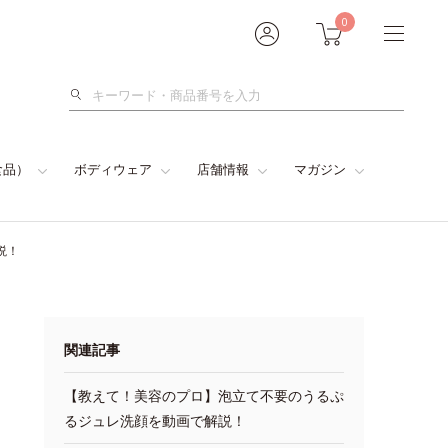
0
検
索
食品）
ボディウェア
店舗情報
マガジン
説！
関連記事
【教えて！美容のプロ】泡立て不要のうるぷ
るジュレ洗顔を動画で解説！