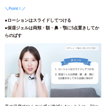
＼Point！／
●ローションはスライドしてつける
●保湿ジェルは両頬・額・鼻・顎に5点置きしてか
らのばす