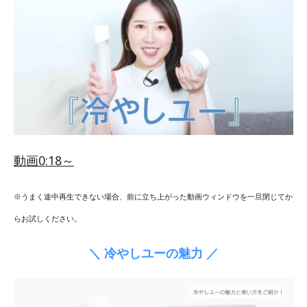
動画0:18～
※うまく途中再生できない場合、前に立ち上がった動画ウィンドウを一旦閉じてか
らお試しください。
＼ 冷やしユーの魅力 ／