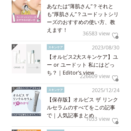
あなたは“薄肌さん”？それと
も“厚肌さん”？ユードットシリ
ーズのおすすめの使い方、教
えます！
36583 view
2023/08/30
スキンケア
【オルビス2大スキンケア】ユ
ー or ユードット 私にはどっ
ち？｜Editor’s view
226609 view
2025/12/24
スキンケア
【保存版】オルビス ザ リンク
ルセラムのすべてをこの記事
で｜人気記事まとめ
1033 view