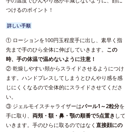
手の温度でひんやり感が半減しないように、顔に
つけるのポイント！
詳しい手順
① ローションを100円玉程度手に出し、素早く指
先まで手のひら全体に伸ばしていきます。
この
時、手の体温で温めないように注意！
② 乾燥しやすい頬からスライドさせるようにつけ
ます。ハンドプレスしてしまうとひんやり感を感
じにくくなるので全体的にスライドさせてくださ
い。
③ ジェルモイスチャライザーは
パール1～2粒分
を
手に取り、
両頬・額・鼻・顎の順番で5点置き
して
いきます。手のひらに取るのではなく
直接顔にの