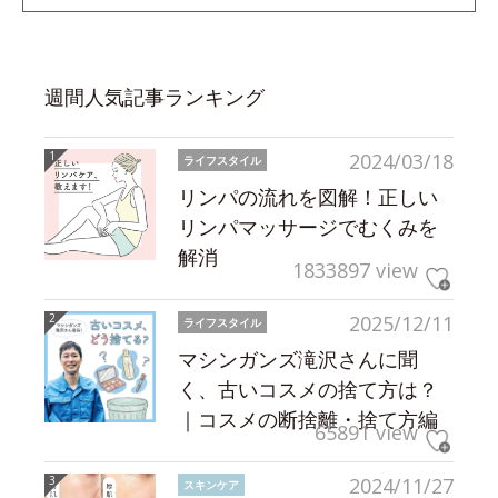
週間人気記事ランキング
2024/03/18
ライフスタイル
リンパの流れを図解！正しい
リンパマッサージでむくみを
解消
1833897 view
2025/12/11
ライフスタイル
マシンガンズ滝沢さんに聞
く、古いコスメの捨て方は？
｜コスメの断捨離・捨て方編
65891 view
2024/11/27
スキンケア