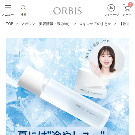
0
メニュー
検索
マイページ
カート
TOP
マガジン（美容情報・読み物）
スキンケアのまとめ
【教えて