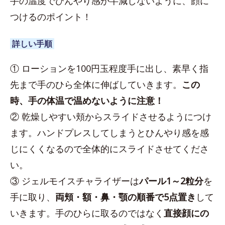
手の温度でひんやり感が半減しないように、顔に
つけるのポイント！
詳しい手順
① ローションを100円玉程度手に出し、素早く指
先まで手のひら全体に伸ばしていきます。
この
時、手の体温で温めないように注意！
② 乾燥しやすい頬からスライドさせるようにつけ
ます。ハンドプレスしてしまうとひんやり感を感
じにくくなるので全体的にスライドさせてくださ
い。
③ ジェルモイスチャライザーは
パール1～2粒分
を
手に取り、
両頬・額・鼻・顎の順番で5点置き
して
いきます。手のひらに取るのではなく
直接顔にの