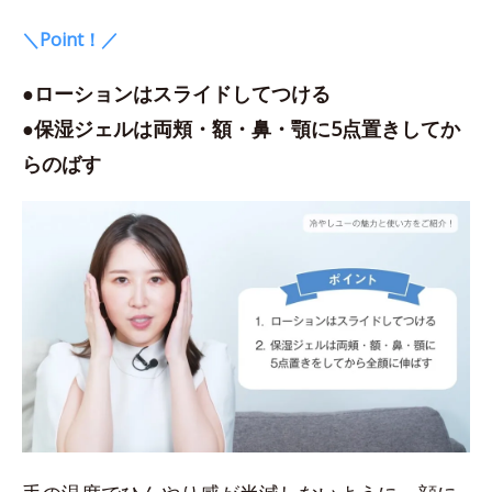
＼Point！／
●ローションはスライドしてつける
●保湿ジェルは両頬・額・鼻・顎に5点置きしてか
らのばす