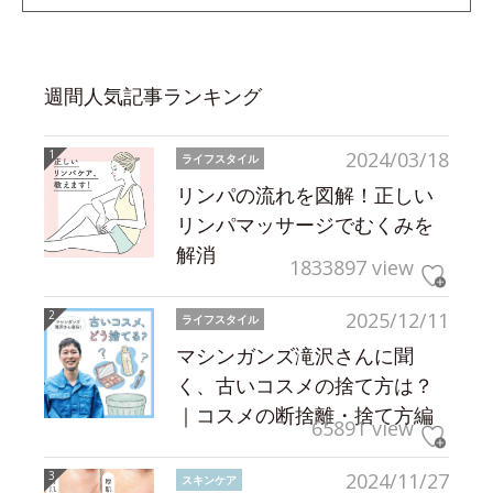
週間人気記事ランキング
2024/03/18
ライフスタイル
リンパの流れを図解！正しい
リンパマッサージでむくみを
解消
1833897 view
2025/12/11
ライフスタイル
マシンガンズ滝沢さんに聞
く、古いコスメの捨て方は？
｜コスメの断捨離・捨て方編
65891 view
2024/11/27
スキンケア