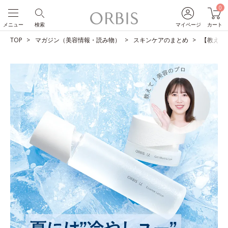
0
メニュー
検索
マイページ
カート
TOP
マガジン（美容情報・読み物）
スキンケアのまとめ
【教えて