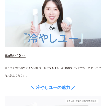
動画0:18～
※うまく途中再生できない場合、前に立ち上がった動画ウィンドウを一旦閉じてか
らお試しください。
＼ 冷やしユーの魅力 ／