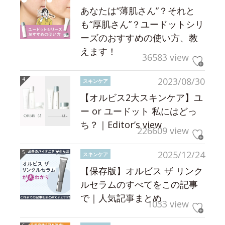
あなたは“薄肌さん”？それと
も“厚肌さん”？ユードットシリ
ーズのおすすめの使い方、教
えます！
36583 view
2023/08/30
スキンケア
【オルビス2大スキンケア】ユ
ー or ユードット 私にはどっ
ち？｜Editor’s view
226609 view
2025/12/24
スキンケア
【保存版】オルビス ザ リンク
ルセラムのすべてをこの記事
で｜人気記事まとめ
1033 view