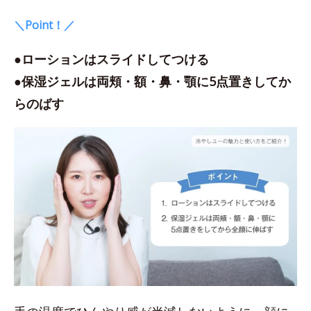
＼Point！／
●ローションはスライドしてつける
●保湿ジェルは両頬・額・鼻・顎に5点置きしてか
らのばす