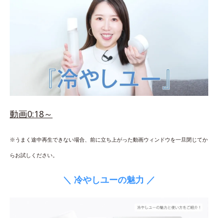
動画0:18～
※うまく途中再生できない場合、前に立ち上がった動画ウィンドウを一旦閉じてか
らお試しください。
＼ 冷やしユーの魅力 ／