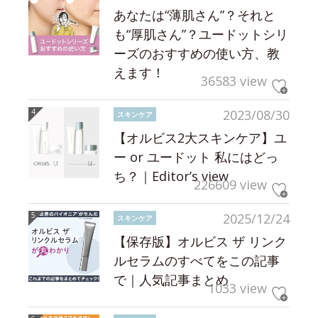
あなたは“薄肌さん”？それと
も“厚肌さん”？ユードットシリ
ーズのおすすめの使い方、教
えます！
36583 view
2023/08/30
スキンケア
【オルビス2大スキンケア】ユ
ー or ユードット 私にはどっ
ち？｜Editor’s view
226609 view
2025/12/24
スキンケア
【保存版】オルビス ザ リンク
ルセラムのすべてをこの記事
で｜人気記事まとめ
1033 view