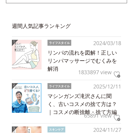
週間人気記事ランキング
2024/03/18
ライフスタイル
リンパの流れを図解！正しい
リンパマッサージでむくみを
解消
1833897 view
2025/12/11
ライフスタイル
マシンガンズ滝沢さんに聞
く、古いコスメの捨て方は？
｜コスメの断捨離・捨て方編
65891 view
2024/11/27
スキンケア