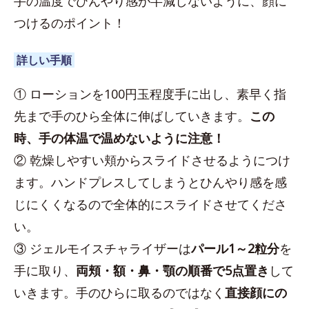
手の温度でひんやり感が半減しないように、顔に
つけるのポイント！
詳しい手順
① ローションを100円玉程度手に出し、素早く指
先まで手のひら全体に伸ばしていきます。
この
時、手の体温で温めないように注意！
② 乾燥しやすい頬からスライドさせるようにつけ
ます。ハンドプレスしてしまうとひんやり感を感
じにくくなるので全体的にスライドさせてくださ
い。
③ ジェルモイスチャライザーは
パール1～2粒分
を
手に取り、
両頬・額・鼻・顎の順番で5点置き
して
いきます。手のひらに取るのではなく
直接顔にの