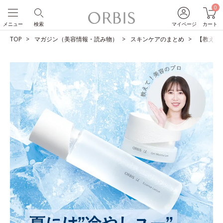
0
メニュー
検索
マイページ
カート
TOP
マガジン（美容情報・読み物）
スキンケアのまとめ
【教えて